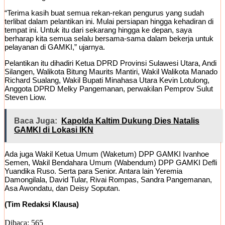
“Terima kasih buat semua rekan-rekan pengurus yang sudah
terlibat dalam pelantikan ini. Mulai persiapan hingga kehadiran di
tempat ini. Untuk itu dari sekarang hingga ke depan, saya
berharap kita semua selalu bersama-sama dalam bekerja untuk
pelayanan di GAMKI,” ujarnya.
Pelantikan itu dihadiri Ketua DPRD Provinsi Sulawesi Utara, Andi
Silangen, Walikota Bitung Maurits Mantiri, Wakil Walikota Manado
Richard Sualang, Wakil Bupati Minahasa Utara Kevin Lotulong,
Anggota DPRD Melky Pangemanan, perwakilan Pemprov Sulut
Steven Liow.
Baca Juga:
Kapolda Kaltim Dukung Dies Natalis
GAMKI di Lokasi IKN
Ada juga Wakil Ketua Umum (Waketum) DPP GAMKI Ivanhoe
Semen, Wakil Bendahara Umum (Wabendum) DPP GAMKI Defli
Yuandika Ruso. Serta para Senior. Antara lain Yeremia
Damongilala, David Tular, Rivai Rompas, Sandra Pangemanan,
Asa Awondatu, dan Deisy Soputan.
(Tim Redaksi Klausa)
Dibaca:
565