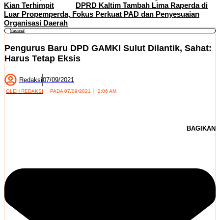
Kian Terhimpit
DPRD Kaltim Tambah Lima Raperda di
Luar Propemperda, Fokus Perkuat PAD dan Penyesuaian
Organisasi Daerah
Nasional
Pengurus Baru DPD GAMKI Sulut Dilantik, Sahat:
Harus Tetap Eksis
Redaksi
07/09/2021
OLEH
REDAKSI
PADA
07/09/2021
2:06 AM
BAGIKAN