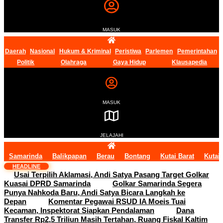
MASUK
Daerah
Nasional
Hukum & Kriminal
Peristiwa
Parlemen
Pemerintahan
Politik
Olahraga
Gaya Hidup
Klausapedia
MASUK
JELAJAHI
Samarinda
Balikpapan
Berau
Bontang
Kutai Barat
Kutai
HEADLINE
Usai Terpilih Aklamasi, Andi Satya Pasang Target Golkar
Kuasai DPRD Samarinda
Golkar Samarinda Segera
Punya Nahkoda Baru, Andi Satya Bicara Langkah ke
Depan
Komentar Pegawai RSUD IA Moeis Tuai
Kecaman, Inspektorat Siapkan Pendalaman
Dana
Transfer Rp2,5 Triliun Masih Tertahan, Ruang Fiskal Kaltim