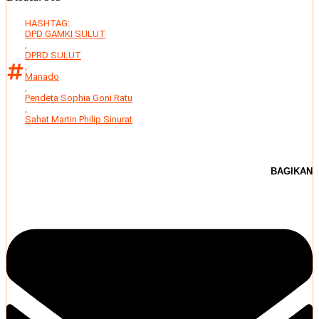
HASHTAG:
DPD GAMKI SULUT
,
DPRD SULUT
,
Manado
,
Pendeta Sophia Goni Ratu
,
Sahat Martin Philip Sinurat
BAGIKAN