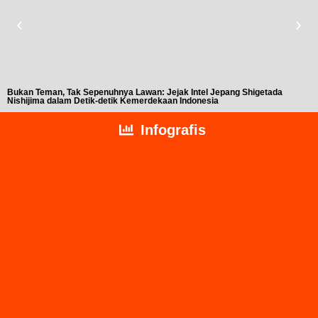
Bukan Teman, Tak Sepenuhnya Lawan: Jejak Intel Jepang Shigetada
A
Nishijima dalam Detik-detik Kemerdekaan Indonesia
T
Infografis