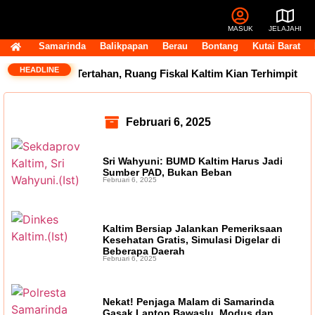
MASUK
JELAJAHI
Samarinda
Balikpapan
Berau
Bontang
Kutai Barat
HEADLINE
 Triliun Masih Tertahan, Ruang Fiskal Kaltim Kian Terhimpit
Februari 6, 2025
Sri Wahyuni: BUMD Kaltim Harus Jadi
Sumber PAD, Bukan Beban
Februari 6, 2025
Kaltim Bersiap Jalankan Pemeriksaan
Kesehatan Gratis, Simulasi Digelar di
Beberapa Daerah
Februari 6, 2025
Nekat! Penjaga Malam di Samarinda
Gasak Laptop Bawaslu, Modus dan