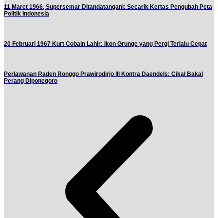
11 Maret 1966, Supersemar Ditandatangani: Secarik Kertas Pengubah Peta
Politik Indonesia
20 Februari 1967 Kurt Cobain Lahir: Ikon Grunge yang Pergi Terlalu Cepat
Perlawanan Raden Ronggo Prawirodirjo III Kontra Daendels: Cikal Bakal
Perang Diponegoro