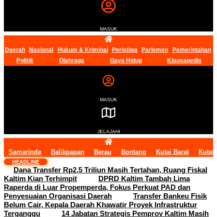
MASUK
Daerah
Nasional
Hukum & Kriminal
Peristiwa
Parlemen
Pemerintahan
Politik
Olahraga
Gaya Hidup
Klausapedia
MASUK
JELAJAHI
Samarinda
Balikpapan
Berau
Bontang
Kutai Barat
Kutai
HEADLINE
Dana Transfer Rp2,5 Triliun Masih Tertahan, Ruang Fiskal
Kaltim Kian Terhimpit
DPRD Kaltim Tambah Lima
Raperda di Luar Propemperda, Fokus Perkuat PAD dan
Penyesuaian Organisasi Daerah
Transfer Bankeu Fisik
Belum Cair, Kepala Daerah Khawatir Proyek Infrastruktur
Terganggu
14 Jabatan Strategis Pemprov Kaltim Masih