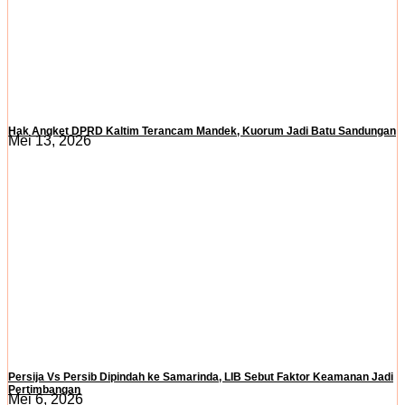
Hak Angket DPRD Kaltim Terancam Mandek, Kuorum Jadi Batu Sandungan
Mei 13, 2026
Persija Vs Persib Dipindah ke Samarinda, LIB Sebut Faktor Keamanan Jadi
Pertimbangan
Mei 6, 2026