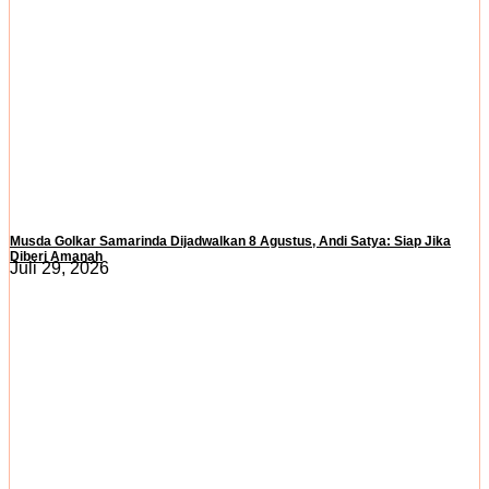
Musda Golkar Samarinda Dijadwalkan 8 Agustus, Andi Satya: Siap Jika
Diberi Amanah
Juli 29, 2026