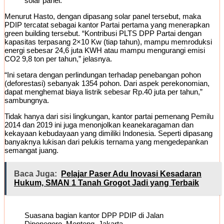
solar panel.
Menurut Hasto, dengan dipasang solar panel tersebut, maka
PDIP tercatat sebagai kantor Partai pertama yang menerapkan
green building tersebut. “Kontribusi PLTS DPP Partai dengan
kapasitas terpasang 2×10 Kw (tiap tahun), mampu memroduksi
energi sebesar 24,6 juta KWH atau mampu mengurangi emisi
CO2 9,8 ton per tahun,” jelasnya.
“Ini setara dengan perlindungan terhadap penebangan pohon
(deforestasi) sebanyak 1354 pohon. Dari aspek perekonomian,
dapat menghemat biaya listrik sebesar Rp.40 juta per tahun,”
sambungnya.
Tidak hanya dari sisi lingkungan, kantor partai pemenang Pemilu
2014 dan 2019 ini juga menonjolkan keanekaragaman dan
kekayaan kebudayaan yang dimiliki Indonesia. Seperti dipasang
banyaknya lukisan dari pelukis ternama yang mengedepankan
semangat juang.
Baca Juga:
Pelajar Paser Adu Inovasi Kesadaran
Hukum, SMAN 1 Tanah Grogot Jadi yang Terbaik
Suasana bagian kantor DPP PDIP di Jalan
Diponegoro, Menteng, Jakarta.