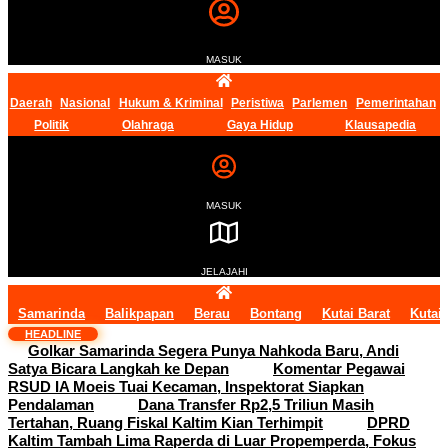
MASUK
Daerah
Nasional
Hukum & Kriminal
Peristiwa
Parlemen
Pemerintahan
Politik
Olahraga
Gaya Hidup
Klausapedia
MASUK
JELAJAHI
Samarinda
Balikpapan
Berau
Bontang
Kutai Barat
Kutai
HEADLINE
Golkar Samarinda Segera Punya Nahkoda Baru, Andi
Satya Bicara Langkah ke Depan
Komentar Pegawai
RSUD IA Moeis Tuai Kecaman, Inspektorat Siapkan
Pendalaman
Dana Transfer Rp2,5 Triliun Masih
Tertahan, Ruang Fiskal Kaltim Kian Terhimpit
DPRD
Kaltim Tambah Lima Raperda di Luar Propemperda, Fokus