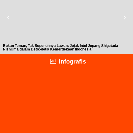
Bukan Teman, Tak Sepenuhnya Lawan: Jejak Intel Jepang Shigetada
A
Nishijima dalam Detik-detik Kemerdekaan Indonesia
T
Infografis