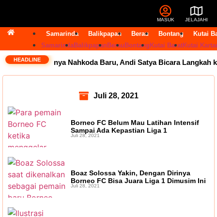
MASUK
JELAJAHI
Samarinda
Balikpapan
Berau
Bontang
Kutai B
Samarinda
Balikpapan
Berau
Bontang
Kutai Barat
Kutai Karta
HEADLINE
inda Segera Punya Nahkoda Baru, Andi Satya Bicara Langkah k
Juli 28, 2021
Borneo FC Belum Mau Latihan Intensif
Sampai Ada Kepastian Liga 1
Juli 28, 2021
Boaz Solossa Yakin, Dengan Dirinya
Borneo FC Bisa Juara Liga 1 Dimusim Ini
Juli 28, 2021