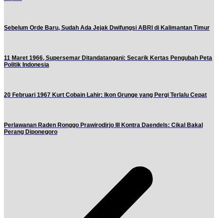
Sebelum Orde Baru, Sudah Ada Jejak Dwifungsi ABRI di Kalimantan Timur
11 Maret 1966, Supersemar Ditandatangani: Secarik Kertas Pengubah Peta
Politik Indonesia
20 Februari 1967 Kurt Cobain Lahir: Ikon Grunge yang Pergi Terlalu Cepat
Perlawanan Raden Ronggo Prawirodirjo III Kontra Daendels: Cikal Bakal
Perang Diponegoro