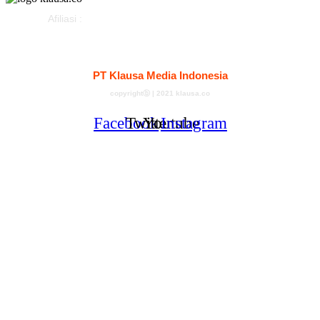
Afiliasi :
Kontak
Redaksi
Tentang
Pedoman Media Siber
PT Klausa Media Indonesia
copyrightⓑ | 2021 klausa.co
Facebook
Twitter
Youtube
Instagram