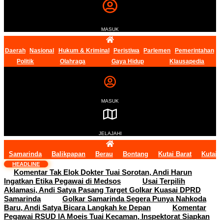
MASUK
Daerah
Nasional
Hukum & Kriminal
Peristiwa
Parlemen
Pemerintahan
Politik
Olahraga
Gaya Hidup
Klausapedia
MASUK
JELAJAHI
Samarinda
Balikpapan
Berau
Bontang
Kutai Barat
Kutai
HEADLINE
Komentar Tak Elok Dokter Tuai Sorotan, Andi Harun
Ingatkan Etika Pegawai di Medsos
Usai Terpilih
Aklamasi, Andi Satya Pasang Target Golkar Kuasai DPRD
Samarinda
Golkar Samarinda Segera Punya Nahkoda
Baru, Andi Satya Bicara Langkah ke Depan
Komentar
Pegawai RSUD IA Moeis Tuai Kecaman, Inspektorat Siapkan