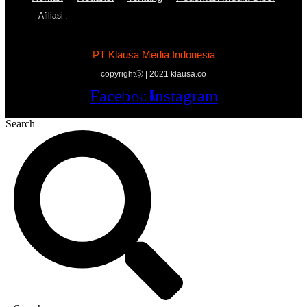
Afiliasi :
PT Klausa Media Indonesia
copyrightⓑ | 2021 klausa.co
Facebook
Twitter
Youtube
Instagram
Search