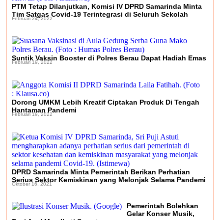
PTM Tetap Dilanjutkan, Komisi IV DPRD Samarinda Minta
Transfer Bankeu Fisik Belum Cair, Kepala
Tim Satgas Covid-19 Terintegrasi di Seluruh Sekolah
Februari 24, 2022
Daerah Khawatir Proyek Infrastruktur
Terganggu
Suntik Vaksin Booster di Polres Berau Dapat Hadiah Emas
Februari 19, 2022
Dorong UMKM Lebih Kreatif Ciptakan Produk Di Tengah
Hantaman Pandemi
Februari 19, 2022
DPRD Samarinda Minta Pemerintah Berikan Perhatian
Serius Sektor Kemiskinan yang Melonjak Selama Pandemi
Oktober 16, 2021
Pemerintah Bolehkan
Gelar Konser Musik,