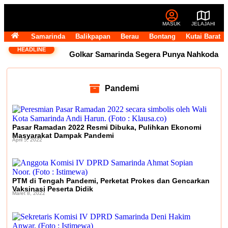
MASUK
JELAJAHI
Samarinda
Balikpapan
Berau
Bontang
Kutai Barat
HEADLINE
Golkar Samarinda Segera Punya Nahkoda
Baru, Andi Satya Bicara Langkah ke Depan
Pandemi
Komentar Pegawai RSUD IA Moeis Tuai
Kecaman, Inspektorat Siapkan Pendalaman
Pasar Ramadan 2022 Resmi Dibuka, Pulihkan Ekonomi
Masyarakat Dampak Pandemi
Dana Transfer Rp2,5 Triliun Masih
April 5, 2022
Tertahan, Ruang Fiskal Kaltim Kian
Terhimpit
DPRD Kaltim Tambah Lima
PTM di Tengah Pandemi, Perketat Prokes dan Gencarkan
Vaksinasi Peserta Didik
Maret 8, 2022
Raperda di Luar Propemperda, Fokus Perkuat
PAD dan Penyesuaian Organisasi Daerah