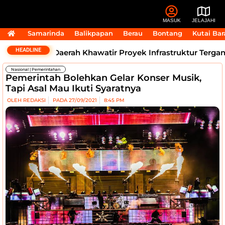
MASUK
JELAJAHI
Samarinda
Balikpapan
Berau
Bontang
Kutai Bar
HEADLINE
r, Kepala Daerah Khawatir Proyek Infrastruktur Terganggu
Nasional
|
Pemerintahan
Pemerintah Bolehkan Gelar Konser Musik,
Tapi Asal Mau Ikuti Syaratnya
OLEH
REDAKSI
PADA
27/09/2021
8:45 PM