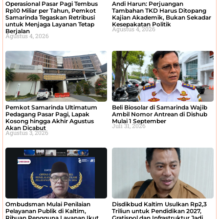
Operasional Pasar Pagi Tembus
Andi Harun: Perjuangan
Rp10 Miliar per Tahun, Pemkot
Tambahan TKD Harus Ditopang
Samarinda Tegaskan Retribusi
Kajian Akademik, Bukan Sekadar
untuk Menjaga Layanan Tetap
Kesepakatan Politik
Agustus 4, 2026
Berjalan
Agustus 4, 2026
Pemkot Samarinda Ultimatum
Beli Biosolar di Samarinda Wajib
Pedagang Pasar Pagi, Lapak
Ambil Nomor Antrean di Dishub
Kosong hingga Akhir Agustus
Mulai 1 September
Juli 31, 2026
Akan Dicabut
Agustus 3, 2026
Ombudsman Mulai Penilaian
Disdikbud Kaltim Usulkan Rp2,3
Pelayanan Publik di Kaltim,
Triliun untuk Pendidikan 2027,
Ribuan Pengguna Layanan Ikut
Gratispol dan Infrastruktur Jadi