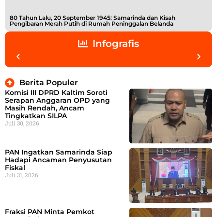
80 Tahun Lalu, 20 September 1945: Samarinda dan Kisah
Buk
Pengibaran Merah Putih di Rumah Peninggalan Belanda
Shi
Infografis
Berita Populer
Komisi III DPRD Kaltim Soroti
Serapan Anggaran OPD yang
Masih Rendah, Ancam
Tingkatkan SILPA
Juli 30, 2026
PAN Ingatkan Samarinda Siap
Hadapi Ancaman Penyusutan
Fiskal
Juli 31, 2026
Fraksi PAN Minta Pemkot