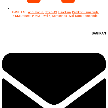
HASHTAG:
Andi Harun
,
Covid-19
,
Headline
,
Pemkot Samarinda
,
PPKM Darurat
,
PPKM Level 4
,
Samarinda
,
Wali Kota Samarinda
BAGIKAN