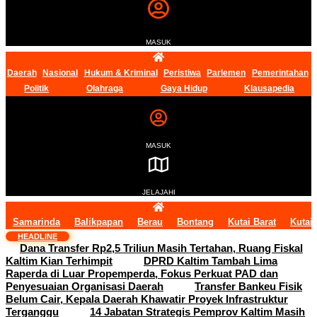
MASUK
Daerah
Nasional
Hukum & Kriminal
Peristiwa
Parlemen
Pemerintahan
Politik
Olahraga
Gaya Hidup
Klausapedia
MASUK
JELAJAHI
Samarinda
Balikpapan
Berau
Bontang
Kutai Barat
Kutai
HEADLINE
Dana Transfer Rp2,5 Triliun Masih Tertahan, Ruang Fiskal
Kaltim Kian Terhimpit
DPRD Kaltim Tambah Lima
Raperda di Luar Propemperda, Fokus Perkuat PAD dan
Penyesuaian Organisasi Daerah
Transfer Bankeu Fisik
Belum Cair, Kepala Daerah Khawatir Proyek Infrastruktur
Terganggu
14 Jabatan Strategis Pemprov Kaltim Masih