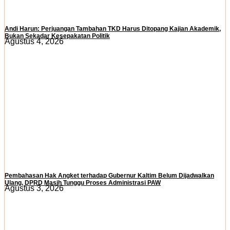
Andi Harun: Perjuangan Tambahan TKD Harus Ditopang Kajian Akademik,
Bukan Sekadar Kesepakatan Politik
Agustus 4, 2026
Pembahasan Hak Angket terhadap Gubernur Kaltim Belum Dijadwalkan
Ulang, DPRD Masih Tunggu Proses Administrasi PAW
Agustus 3, 2026