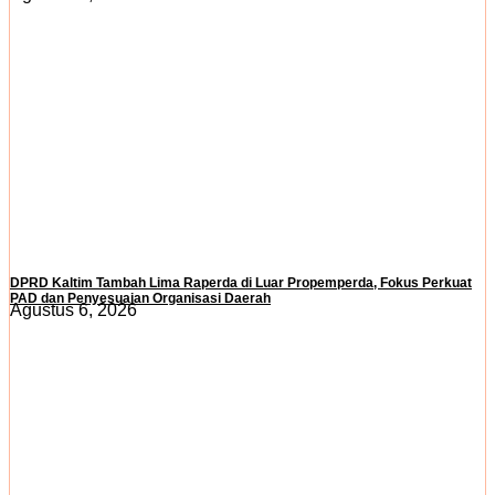
DPRD Kaltim Tambah Lima Raperda di Luar Propemperda, Fokus Perkuat
PAD dan Penyesuaian Organisasi Daerah
Agustus 6, 2026