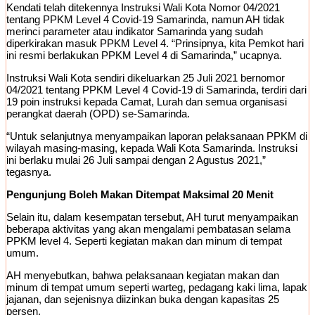
Kendati telah ditekennya Instruksi Wali Kota Nomor 04/2021
tentang PPKM Level 4 Covid-19 Samarinda, namun AH tidak
merinci parameter atau indikator Samarinda yang sudah
diperkirakan masuk PPKM Level 4. “Prinsipnya, kita Pemkot hari
ini resmi berlakukan PPKM Level 4 di Samarinda,” ucapnya.
Instruksi Wali Kota sendiri dikeluarkan 25 Juli 2021 bernomor
04/2021 tentang PPKM Level 4 Covid-19 di Samarinda, terdiri dari
19 poin instruksi kepada Camat, Lurah dan semua organisasi
perangkat daerah (OPD) se-Samarinda.
“Untuk selanjutnya menyampaikan laporan pelaksanaan PPKM di
wilayah masing-masing, kepada Wali Kota Samarinda. Instruksi
ini berlaku mulai 26 Juli sampai dengan 2 Agustus 2021,”
tegasnya.
Pengunjung Boleh Makan Ditempat Maksimal 20 Menit
Selain itu, dalam kesempatan tersebut, AH turut menyampaikan
beberapa aktivitas yang akan mengalami pembatasan selama
PPKM level 4. Seperti kegiatan makan dan minum di tempat
umum.
AH menyebutkan, bahwa pelaksanaan kegiatan makan dan
minum di tempat umum seperti warteg, pedagang kaki lima, lapak
jajanan, dan sejenisnya diizinkan buka dengan kapasitas 25
persen.