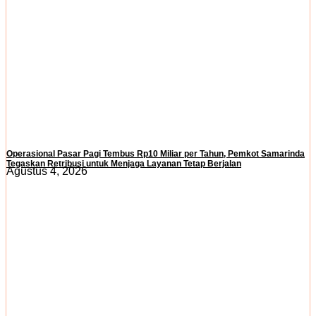
Operasional Pasar Pagi Tembus Rp10 Miliar per Tahun, Pemkot Samarinda
Tegaskan Retribusi untuk Menjaga Layanan Tetap Berjalan
Agustus 4, 2026