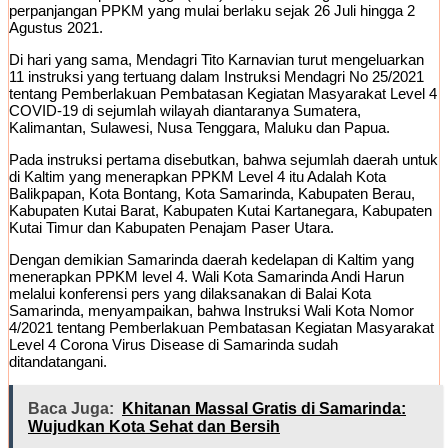
perpanjangan PPKM yang mulai berlaku sejak 26 Juli hingga 2
Agustus 2021.
Di hari yang sama, Mendagri Tito Karnavian turut mengeluarkan
11 instruksi yang tertuang dalam Instruksi Mendagri No 25/2021
tentang Pemberlakuan Pembatasan Kegiatan Masyarakat Level 4
COVID-19 di sejumlah wilayah diantaranya Sumatera,
Kalimantan, Sulawesi, Nusa Tenggara, Maluku dan Papua.
Pada instruksi pertama disebutkan, bahwa sejumlah daerah untuk
di Kaltim yang menerapkan PPKM Level 4 itu Adalah Kota
Balikpapan, Kota Bontang, Kota Samarinda, Kabupaten Berau,
Kabupaten Kutai Barat, Kabupaten Kutai Kartanegara, Kabupaten
Kutai Timur dan Kabupaten Penajam Paser Utara.
Dengan demikian Samarinda daerah kedelapan di Kaltim yang
menerapkan PPKM level 4. Wali Kota Samarinda Andi Harun
melalui konferensi pers yang dilaksanakan di Balai Kota
Samarinda, menyampaikan, bahwa Instruksi Wali Kota Nomor
4/2021 tentang Pemberlakuan Pembatasan Kegiatan Masyarakat
Level 4 Corona Virus Disease di Samarinda sudah
ditandatangani.
Baca Juga:
Khitanan Massal Gratis di Samarinda:
Wujudkan Kota Sehat dan Bersih