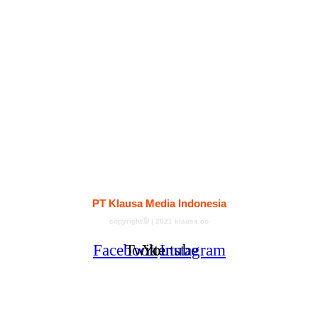
Kontak
Redaksi
Tentang
Pedoman Media Siber
PT Klausa Media Indonesia
copyrightⓑ | 2021 klausa.co
Facebook
Twitter
Youtube
Instagram