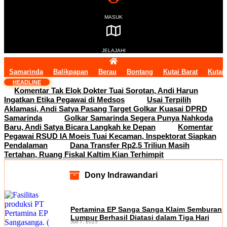
MASUK
JELAJAHI
Samarinda
Balikpapan
Berau
Bontang
Kutai Barat
Kutai
HEADLINE
Komentar Tak Elok Dokter Tuai Sorotan, Andi Harun
Ingatkan Etika Pegawai di Medsos
Usai Terpilih
Aklamasi, Andi Satya Pasang Target Golkar Kuasai DPRD
Samarinda
Golkar Samarinda Segera Punya Nahkoda
Baru, Andi Satya Bicara Langkah ke Depan
Komentar
Pegawai RSUD IA Moeis Tuai Kecaman, Inspektorat Siapkan
Pendalaman
Dana Transfer Rp2,5 Triliun Masih
Tertahan, Ruang Fiskal Kaltim Kian Terhimpit
Dony Indrawandari
Pertamina EP Sanga Sanga Klaim Semburan
Lumpur Berhasil Diatasi dalam Tiga Hari
Juli 7, 2025