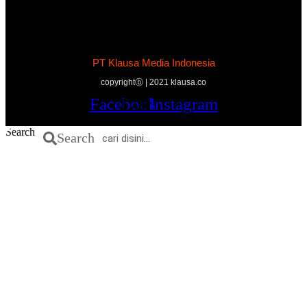
PT Klausa Media Indonesia
copyrightⓑ | 2021 klausa.co
Facebook
Twitter
Youtube
Instagram
Search
Search
Daerah
Nasional
Hukum & Kriminal
Peristiwa
Politik
Olahraga