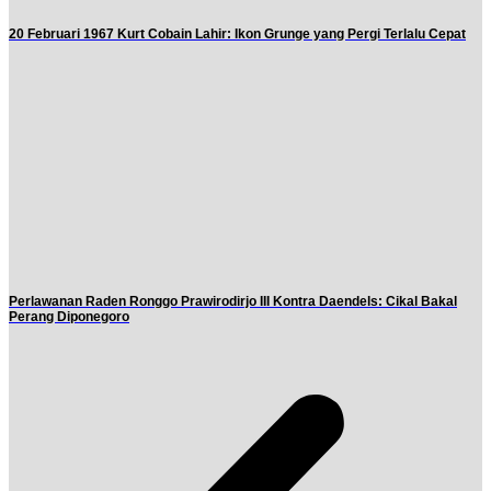
20 Februari 1967 Kurt Cobain Lahir: Ikon Grunge yang Pergi Terlalu Cepat
Perlawanan Raden Ronggo Prawirodirjo III Kontra Daendels: Cikal Bakal
Perang Diponegoro