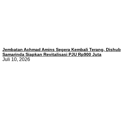
Jembatan Achmad Amins Segera Kembali Terang, Dishub
Samarinda Siapkan Revitalisasi PJU Rp900 Juta
Juli 10, 2026