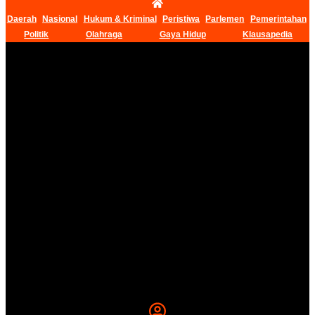
Daerah
Nasional
Hukum & Kriminal
Peristiwa
Parlemen
Pemerintahan
Politik
Olahraga
Gaya Hidup
Klausapedia