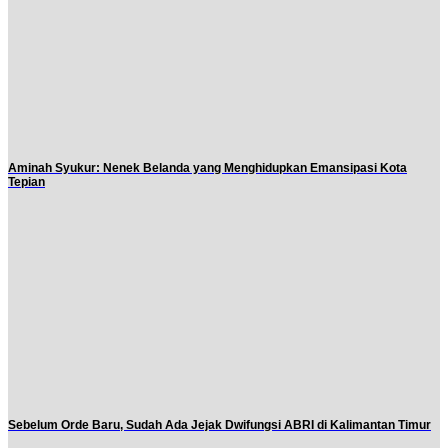
Aminah Syukur: Nenek Belanda yang Menghidupkan Emansipasi Kota
Tepian
Sebelum Orde Baru, Sudah Ada Jejak Dwifungsi ABRI di Kalimantan Timur