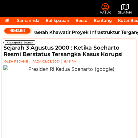
MASUK
JELAJAHI
Samarinda
Balikpapan
Berau
Bontang
Kutai Bar
HEADLINE
Kepala Daerah Khawatir Proyek Infrastruktur Terganggu
Klausapedia
|
Sejarah
Sejarah 3 Agustus 2000 : Ketika Soeharto
Resmi Berstatus Tersangka Kasus Korupsi
OLEH
REDAKSI
PADA
02/08/2021
6:46 PM