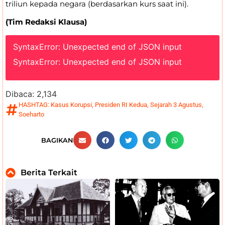
triliun kepada negara (berdasarkan kurs saat ini).
(Tim Redaksi Klausa)
SyntaxError: Unexpected end of JSON input
SyntaxError: Unexpected end of JSON input
Dibaca:
2,134
HASHTAG:
Kasus Korupsi
,
Presiden RI Kedua
,
Sejarah 3 Agustus
,
Soeharto
BAGIKAN
Berita Terkait