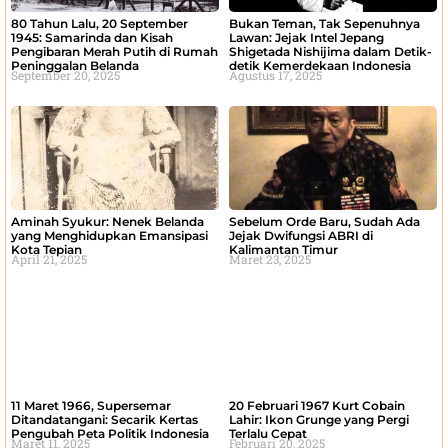
80 Tahun Lalu, 20 September
Bukan Teman, Tak Sepenuhnya
1945: Samarinda dan Kisah
Lawan: Jejak Intel Jepang
Pengibaran Merah Putih di Rumah
Shigetada Nishijima dalam Detik-
Peninggalan Belanda
detik Kemerdekaan Indonesia
September 20, 2025
Agustus 17, 2025
Aminah Syukur: Nenek Belanda
Sebelum Orde Baru, Sudah Ada
yang Menghidupkan Emansipasi
Jejak Dwifungsi ABRI di
Kota Tepian
Kalimantan Timur
April 21, 2025
Maret 23, 2025
11 Maret 1966, Supersemar
20 Februari 1967 Kurt Cobain
Ditandatangani: Secarik Kertas
Lahir: Ikon Grunge yang Pergi
Pengubah Peta Politik Indonesia
Terlalu Cepat
Maret 11, 2025
Februari 20, 2025