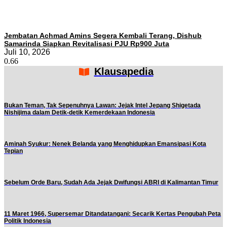
Jembatan Achmad Amins Segera Kembali Terang, Dishub
Samarinda Siapkan Revitalisasi PJU Rp900 Juta
Juli 10, 2026
Klausapedia
Bukan Teman, Tak Sepenuhnya Lawan: Jejak Intel Jepang Shigetada
Nishijima dalam Detik-detik Kemerdekaan Indonesia
Aminah Syukur: Nenek Belanda yang Menghidupkan Emansipasi Kota
Tepian
Sebelum Orde Baru, Sudah Ada Jejak Dwifungsi ABRI di Kalimantan Timur
11 Maret 1966, Supersemar Ditandatangani: Secarik Kertas Pengubah Peta
Politik Indonesia