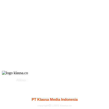
Peristiwa
Politik
Olahraga
Gaya Hidup
Parlemen
Pemerintahan
Klausapedia
Advertorial
Afiliasi :
Kontak
Redaksi
Tentang
Pedoman Media Siber
PT Klausa Media Indonesia
copyrightⓑ | 2021 klausa.co