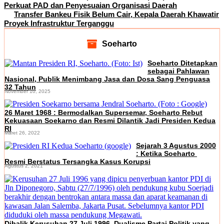
Perkuat PAD dan Penyesuaian Organisasi Daerah
Transfer Bankeu Fisik Belum Cair, Kepala Daerah Khawatir
Proyek Infrastruktur Terganggu
Soeharto
Soeharto Ditetapkan
sebagai Pahlawan
Nasional, Publik Menimbang Jasa dan Dosa Sang Penguasa
32 Tahun
November 10, 2025
26 Maret 1968 : Bermodalkan Supersemar, Soeharto Rebut
Kekuasaan Soekarno dan Resmi Dilantik Jadi Presiden Kedua
RI
Maret 26, 2022
Sejarah 3 Agustus 2000
: Ketika Soeharto
Resmi Berstatus Tersangka Kasus Korupsi
Agustus 2, 2021
Dibalik Kerusuhan 27 Juli 1996, Dualisme Partai Politik yang