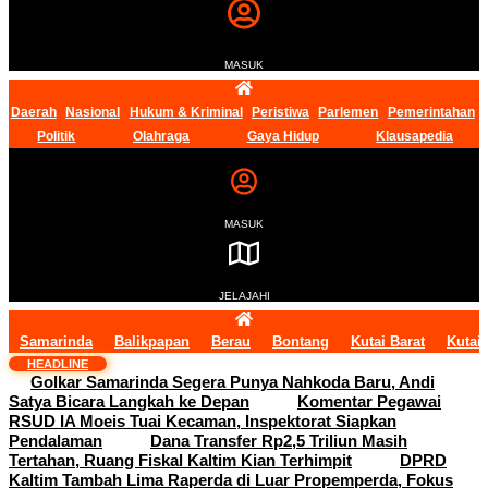
MASUK
Daerah
Nasional
Hukum & Kriminal
Peristiwa
Parlemen
Pemerintahan
Politik
Olahraga
Gaya Hidup
Klausapedia
MASUK
JELAJAHI
Samarinda
Balikpapan
Berau
Bontang
Kutai Barat
Kutai
HEADLINE
Golkar Samarinda Segera Punya Nahkoda Baru, Andi
Satya Bicara Langkah ke Depan
Komentar Pegawai
RSUD IA Moeis Tuai Kecaman, Inspektorat Siapkan
Pendalaman
Dana Transfer Rp2,5 Triliun Masih
Tertahan, Ruang Fiskal Kaltim Kian Terhimpit
DPRD
Kaltim Tambah Lima Raperda di Luar Propemperda, Fokus