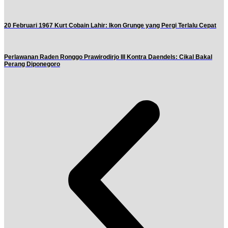
20 Februari 1967 Kurt Cobain Lahir: Ikon Grunge yang Pergi Terlalu Cepat
Perlawanan Raden Ronggo Prawirodirjo III Kontra Daendels: Cikal Bakal
Perang Diponegoro