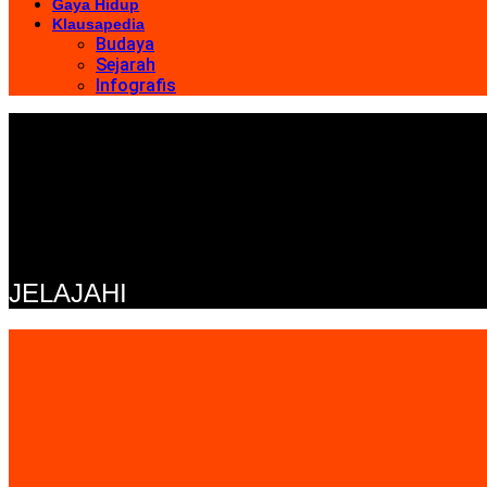
Gaya Hidup
Klausapedia
Budaya
Sejarah
Infografis
JELAJAHI