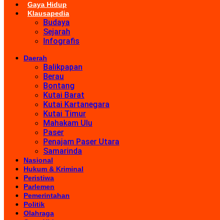
Gaya Hidup
Klausapedia
Budaya
Sejarah
Infografis
Daerah
Balikpapan
Berau
Bontang
Kutai Barat
Kutai Kartanegara
Kutai Timur
Mahakam Ulu
Paser
Penajam Paser Utara
Samarinda
Nasional
Hukum & Kriminal
Peristiwa
Parlemen
Pemerintahan
Politik
Olahraga