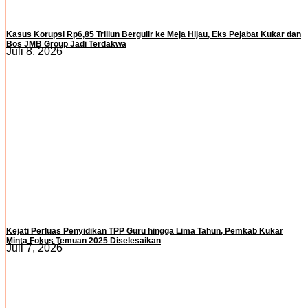
Kasus Korupsi Rp6,85 Triliun Bergulir ke Meja Hijau, Eks Pejabat Kukar dan
Bos JMB Group Jadi Terdakwa
Juli 8, 2026
Kejati Perluas Penyidikan TPP Guru hingga Lima Tahun, Pemkab Kukar
Minta Fokus Temuan 2025 Diselesaikan
Juli 7, 2026