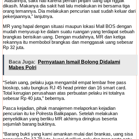
“Alasannya, sakit hati karena pernah pinjam uang tapi nggak
dikasih. Makanya dia sakit hati lalu melakukan ini bersama tiga
orang temannya. Dia melakukan pencurian saat sudah keluar dari
pekerjaannya,” lanjutnya.
MR yang hapal dengan situasi maupun lokasi Mall BOS dengan
mudah menyusup ke dalam suatu ruangan yang terdapat sebuah
brangkas berisikan uang. Dengan mudahnya, MR dan ketiga
rekannya itu membobol brangkas dan menggasak uang sebesar
Rp 32 juta.
Baca Juga:
Pernyataan Ismail Bolong Didalami
Mabes Polri
“Selain uang, pelaku juga mengambil empat lembar free pass
bioskop, satu bungkus RJ 45 head printer dan 16 smart card.
Total kerugian perusahaan atas perbuatan pelaku ini totalnya
sebesar Rp 40 juta,” bebernya.
Pasca kejadian, pihak manajemen melaporkan kejadian
pencurian itu ke Polresta Balikpapan. Setelah melakukan
penyelidikan yang berliku MR akhirnya diringkus beserta
sejumlah barang buktinya.
“Barang bukti yang kami amankan mulai dari brankas, uang sisa