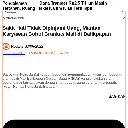
Pendalaman
Dana Transfer Rp2,5 Triliun Masih
Tertahan, Ruang Fiskal Kaltim Kian Terhimpit
Balikpapan
|
Hukum & Kriminal
Sakit Hati Tidak Dipinjami Uang, Mantan
Karyawan Bobol Brankas Mall di Balikpapan
Redaksi
30/06/2022
OLEH
REDAKSI
PADA
30/06/2022
3:14 PM
Satreskrim Polresta Balikpapan beberkan pengungkapan kasus pembobolan
brankas di Mall Balikpapan Oscean Square (BOS) yang dilakukan oleh
seorang mantan karyawan dengan menggasak uang puluhan juta rupiah.
(Foto : Humas Polresta Balikpapan)
BAGIKAN