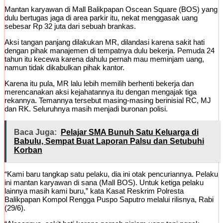
Mantan karyawan di Mall Balikpapan Oscean Square (BOS) yang
dulu bertugas jaga di area parkir itu, nekat menggasak uang
sebesar Rp 32 juta dari sebuah brankas.
Aksi tangan panjang dilakukan MR, dilandasi karena sakit hati
dengan pihak manajemen di tempatnya dulu bekerja. Pemuda 24
tahun itu kecewa karena dahulu pernah mau meminjam uang,
namun tidak dikabulkan pihak kantor.
Karena itu pula, MR lalu lebih memilih berhenti bekerja dan
merencanakan aksi kejahatannya itu dengan mengajak tiga
rekannya. Temannya tersebut masing-masing berinisial RC, MJ
dan RK. Seluruhnya masih menjadi buronan polisi.
Baca Juga:
Pelajar SMA Bunuh Satu Keluarga di
Babulu, Sempat Buat Laporan Palsu dan Setubuhi
Korban
“Kami baru tangkap satu pelaku, dia ini otak pencuriannya. Pelaku
ini mantan karyawan di sana (Mall BOS). Untuk ketiga pelaku
lainnya masih kami buru,” kata Kasat Reskrim Polresta
Balikpapan Kompol Rengga Puspo Saputro melalui rilisnya, Rabi
(29/6).