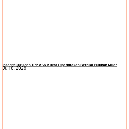
Insentif Guru dan TPP ASN Kukar Diperkirakan Bernilai Puluhan Miliar
Juli 8, 2026