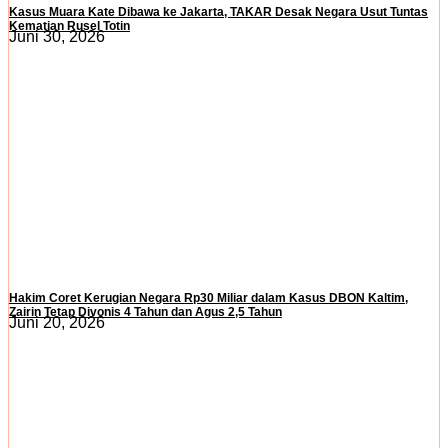
Kasus Muara Kate Dibawa ke Jakarta, TAKAR Desak Negara Usut Tuntas
Kematian Rusel Totin
Juni 30, 2026
Hakim Coret Kerugian Negara Rp30 Miliar dalam Kasus DBON Kaltim,
Zairin Tetap Divonis 4 Tahun dan Agus 2,5 Tahun
Juni 20, 2026