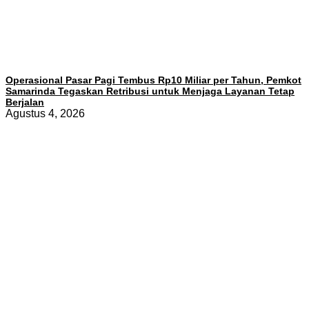
Operasional Pasar Pagi Tembus Rp10 Miliar per Tahun, Pemkot
Samarinda Tegaskan Retribusi untuk Menjaga Layanan Tetap
Berjalan
Agustus 4, 2026