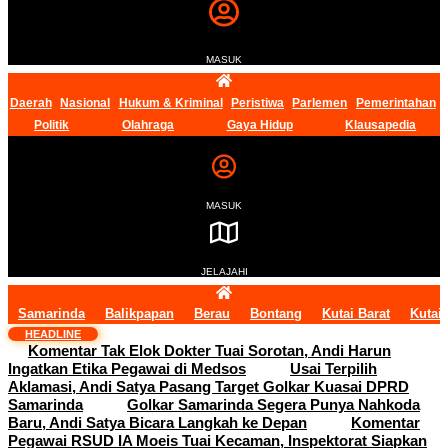
MASUK
Daerah
Nasional
Hukum & Kriminal
Peristiwa
Parlemen
Pemerintahan
Politik
Olahraga
Gaya Hidup
Klausapedia
MASUK
JELAJAHI
Samarinda
Balikpapan
Berau
Bontang
Kutai Barat
Kutai
HEADLINE
Komentar Tak Elok Dokter Tuai Sorotan, Andi Harun
Ingatkan Etika Pegawai di Medsos
Usai Terpilih
Aklamasi, Andi Satya Pasang Target Golkar Kuasai DPRD
Samarinda
Golkar Samarinda Segera Punya Nahkoda
Baru, Andi Satya Bicara Langkah ke Depan
Komentar
Pegawai RSUD IA Moeis Tuai Kecaman, Inspektorat Siapkan