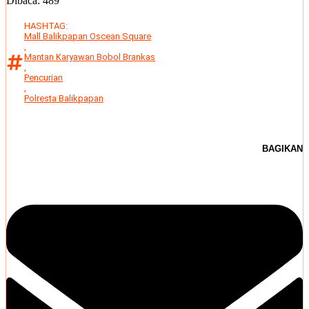
Dibaca:
489
HASHTAG:
Mall Balikpapan Oscean Square
,
Mantan Karyawan Bobol Brankas
,
Pencurian
,
Polresta Balikpapan
BAGIKAN