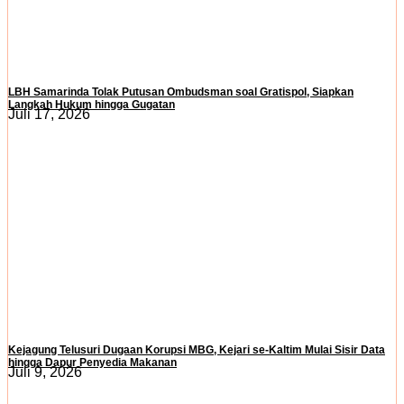
LBH Samarinda Tolak Putusan Ombudsman soal Gratispol, Siapkan
Langkah Hukum hingga Gugatan
Juli 17, 2026
Kejagung Telusuri Dugaan Korupsi MBG, Kejari se-Kaltim Mulai Sisir Data
hingga Dapur Penyedia Makanan
Juli 9, 2026