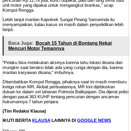
pencurian Rp 12,78 juta, kunci duplikat, palu dan tang serta satu
unit motor yang dipakai untuk mengangkut brankas,” ucap
Kompol Rengga.
Lebih lanjut mantan Kapolsek Sungai Pinang Samarinda itu
menyampaikan, kalau kasus ini masih dalam penyelidikan lebih
lanjut.
Baca Juga:
Bocah 15 Tahun di Bontang Nekat
Mencuri Motor Temannya
“Pelaku bisa melakukan aksinya karena tahu lokasi disana dan
mungkin saat beraksi tidak ada yang curiga dengan dia, karena
mantan karyawan disana,” imbuhnya.
Ditambahkan Kompol Rengga, pihaknya saat ini masih memburu
ketiga rekan MR. Akibat perbuatannya, MR kini dijebloskan
duluan ke dalam sel tahanan Polresta Balikpapan. Dia dijerat polisi
dengan pasal 363 KUHP tentang pencurian dengan ancaman
hukumannya 7 tahun penjara.
(Tim Redaksi Klausa)
IKUTI BERITA
KLAUSA
LAINNYA DI
GOOGLE NEWS