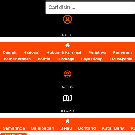
MASUK
Daerah
Nasional
Hukum & Kriminal
Peristiwa
Parlemen
Pemerintahan
Politik
Olahraga
Gaya Hidup
Klausapedia
MASUK
JELAJAHI
Samarinda
Balikpapan
Berau
Bontang
Kutai Barat
K