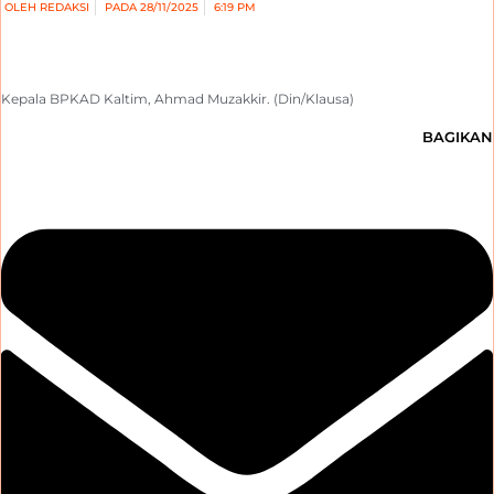
OLEH
REDAKSI
PADA
28/11/2025
6:19 PM
Kepala BPKAD Kaltim, Ahmad Muzakkir. (Din/Klausa)
BAGIKAN