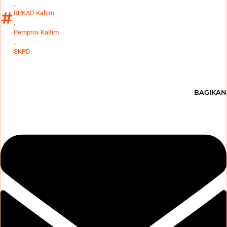
,
BPKAD Kaltim
,
Pemprov Kaltim
,
SKPD
BAGIKAN