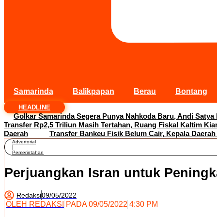
Samarinda
Balikpapan
Berau
Bontang
HEADLINE
Golkar Samarinda Segera Punya Nahkoda Baru, Andi Satya
Transfer Rp2,5 Triliun Masih Tertahan, Ruang Fiskal Kaltim Kia
Daerah
Transfer Bankeu Fisik Belum Cair, Kepala Daerah
Advertorial
|
Pemerintahan
Perjuangkan Isran untuk Pening
Redaksi
09/05/2022
OLEH
REDAKSI
PADA
09/05/2022
4:30 PM