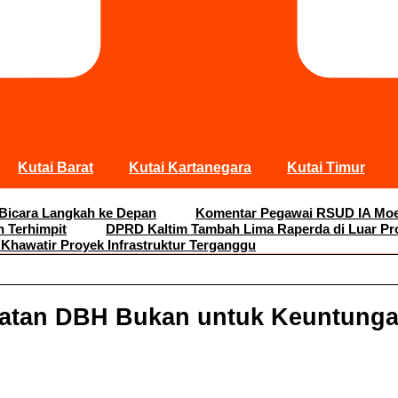
Kutai Barat
Kutai Kartanegara
Kutai Timur
 Bicara Langkah ke Depan
Komentar Pegawai RSUD IA Moei
n Terhimpit
DPRD Kaltim Tambah Lima Raperda di Luar Pr
 Khawatir Proyek Infrastruktur Terganggu
katan DBH Bukan untuk Keuntungan