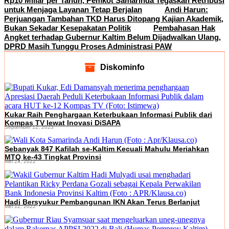
Rp10 Miliar per Tahun, Pemkot Samarinda Tegaskan Retribusi
untuk Menjaga Layanan Tetap Berjalan
Andi Harun:
Perjuangan Tambahan TKD Harus Ditopang Kajian Akademik,
Bukan Sekadar Kesepakatan Politik
Pembahasan Hak
Angket terhadap Gubernur Kaltim Belum Dijadwalkan Ulang,
DPRD Masih Tunggu Proses Administrasi PAW
Diskominfo
Kukar Raih Penghargaan Keterbukaan Informasi Publik dari
Kompas TV lewat Inovasi DiSAPA
September 12, 2023
Sebanyak 847 Kafilah se-Kaltim Kecuali Mahulu Meriahkan
MTQ ke-43 Tingkat Provinsi
Mei 24, 2022
Hadi Bersyukur Pembangunan IKN Akan Terus Berlanjut
Mei 12, 2022