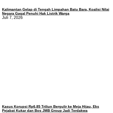
Kalimantan Gelap di Tengah Limpahan Batu Bara, Koalisi Nilai
Negara Gagal Penuhi Hak Listrik Warga
Juli 7, 2026
Kasus Korupsi Rp6,85 Triliun Bergulir ke Meja Hijau, Eks
Pejabat Kukar dan Bos JMB Group Jadi Terdakwa