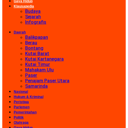
Gaya Hidup
Klausapedia
Budaya
Sejarah
Infografis
Daerah
Balikpapan
Berau
Bontang
Kutai Barat
Kutai Kartanegara
Kutai Timur
Mahakam Ulu
Paser
Penajam Paser Utara
Samarinda
Nasional
Hukum & Kriminal
Peristiwa
Parlemen
Pemerintahan
Politik
Olahraga
Gaya Hidup