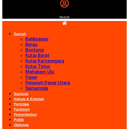
MASUK
Daerah
Balikpapan
Berau
Bontang
Kutai Barat
Kutai Kartanegara
Kutai Timur
Mahakam Ulu
Paser
Penajam Paser Utara
Samarinda
Nasional
Hukum & Kriminal
Peristiwa
Parlemen
Pemerintahan
Politik
Olahraga