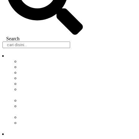
Search
Daerah
Samarinda
Balikpapan
Berau
Bontang
Kutai Barat
Kutai
Kartanegara
Kutai Timur
Mahakam
Ulu
Paser
Penajam Paser
Utara
Nasional