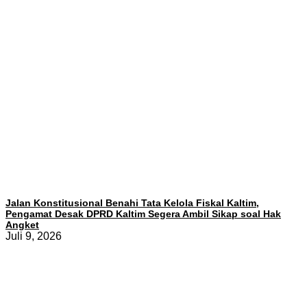
Jalan Konstitusional Benahi Tata Kelola Fiskal Kaltim,
Pengamat Desak DPRD Kaltim Segera Ambil Sikap soal Hak
Angket
Juli 9, 2026