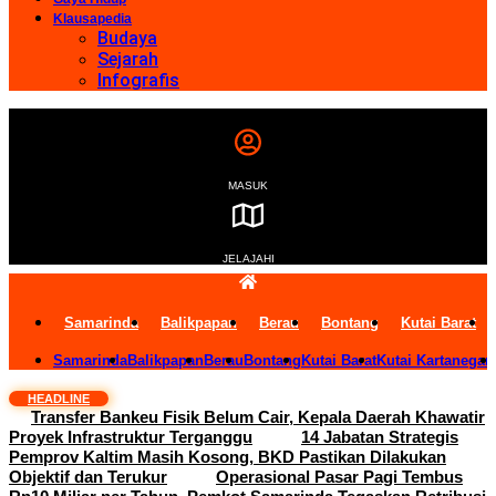
Klausapedia
Budaya
Sejarah
Infografis
MASUK
JELAJAHI
Samarinda
Balikpapan
Berau
Bontang
Kutai Barat
Samarinda
Balikpapan
Berau
Bontang
Kutai Barat
Kutai Kartanegar
HEADLINE
Transfer Bankeu Fisik Belum Cair, Kepala Daerah Khawatir
Proyek Infrastruktur Terganggu
14 Jabatan Strategis
Pemprov Kaltim Masih Kosong, BKD Pastikan Dilakukan
Objektif dan Terukur
Operasional Pasar Pagi Tembus