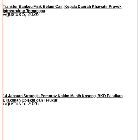
Transfer Bankeu Fisik Belum Cair, Kepala Daerah Khawatir Proyek
Infrastruktur Terganggu
Agustus 5, 2026
14 Jabatan Strategis Pemprov Kaltim Masih Kosong, BKD Pastikan
Dilakukan Objektif dan Terukur
Agustus 5, 2026