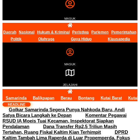
MASUK
Daerah
Nasional
Hukum & Kriminal
Peristiwa
Parlemen
Pemerintahan
Politik
Olahraga
Gaya Hidup
Klausapedia
MASUK
JELAJAHI
Samarinda
Balikpapan
Berau
Bontang
Kutai Barat
Kutai
HEADLINE
Golkar Samarinda Segera Punya Nahkoda Baru, Andi
Satya Bicara Langkah ke Depan
Komentar Pegawai
RSUD IA Moeis Tuai Kecaman, Inspektorat Siapkan
Pendalaman
Dana Transfer Rp2,5 Triliun Masih
Tertahan, Ruang Fiskal Kaltim Kian Terhimpit
DPRD
Kaltim Tambah Lima Raperda di Luar Propemperda, Fokus