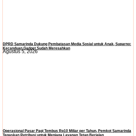
DPRD Samarinda Dukung Pembatasan Media Sosial untuk Anak, Suparno:
Kecanduan Gadget Sudah Meresahkan
Agustus 5, 2026
Operasional Pasar Pagi Tembus Rp10 Miliar per Tahun, Pemkot Samarinda
Tegaskan Retribusi untuk Menjaga Layanan Tetap Berjalan