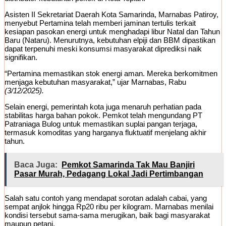
Asisten II Sekretariat Daerah Kota Samarinda, Marnabas Patiroy,
menyebut Pertamina telah memberi jaminan tertulis terkait
kesiapan pasokan energi untuk menghadapi libur Natal dan Tahun
Baru (Nataru). Menurutnya, kebutuhan elpiji dan BBM dipastikan
dapat terpenuhi meski konsumsi masyarakat diprediksi naik
signifikan.
“Pertamina memastikan stok energi aman. Mereka berkomitmen
menjaga kebutuhan masyarakat,” ujar Marnabas, Rabu
(3/12/2025).
Selain energi, pemerintah kota juga menaruh perhatian pada
stabilitas harga bahan pokok. Pemkot telah mengundang PT
Patraniaga Bulog untuk memastikan suplai pangan terjaga,
termasuk komoditas yang harganya fluktuatif menjelang akhir
tahun.
Baca Juga:
Pemkot Samarinda Tak Mau Banjiri
Pasar Murah, Pedagang Lokal Jadi Pertimbangan
Salah satu contoh yang mendapat sorotan adalah cabai, yang
sempat anjlok hingga Rp20 ribu per kilogram. Marnabas menilai
kondisi tersebut sama-sama merugikan, baik bagi masyarakat
maupun petani.