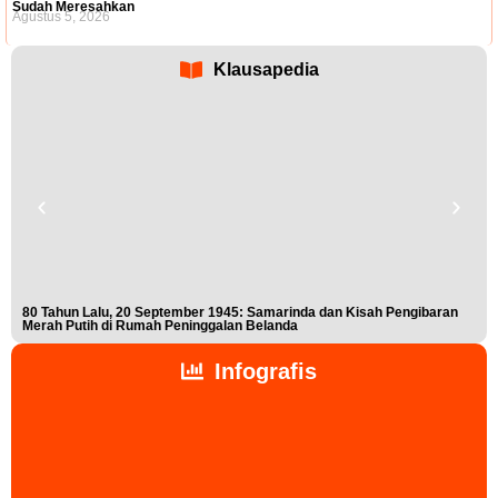
Sudah Meresahkan
Agustus 5, 2026
Klausapedia
80 Tahun Lalu, 20 September 1945: Samarinda dan Kisah Pengibaran
Buk
Merah Putih di Rumah Peninggalan Belanda
Nis
Infografis