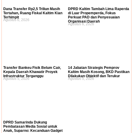
Dana Transfer Rp2,5 Triliun Masih
DPRD Kaltim Tambah Lima Raperda
Tertahan, Ruang Fiskal Kaltim Kian
di Luar Propemperda, Fokus
Terhimpit
Perkuat PAD dan Penyesuaian
Agustus 6, 2026
Organisasi Daerah
Agustus 6, 2026
Transfer Bankeu Fisik Belum Cair,
14 Jabatan Strategis Pemprov
Kepala Daerah Khawatir Proyek
Kaltim Masih Kosong, BKD Pastikan
Infrastruktur Terganggu
Dilakukan Objektif dan Terukur
Agustus 5, 2026
Agustus 5, 2026
DPRD Samarinda Dukung
Pembatasan Media Sosial untuk
Anak, Suparno: Kecanduan Gadget