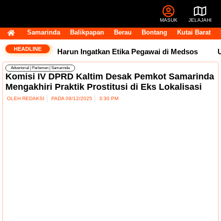
MASUK
JELAJAHI
Samarinda
Balikpapan
Berau
Bontang
Kutai Barat
HEADLINE
Sorotan, Andi Harun Ingatkan Etika Pegawai di Medsos
Usa
Advertorial
|
Parlemen
|
Samarinda
Komisi IV DPRD Kaltim Desak Pemkot Samarinda
Mengakhiri Praktik Prostitusi di Eks Lokalisasi
OLEH
REDAKSI
PADA
09/12/2025
3:30 PM