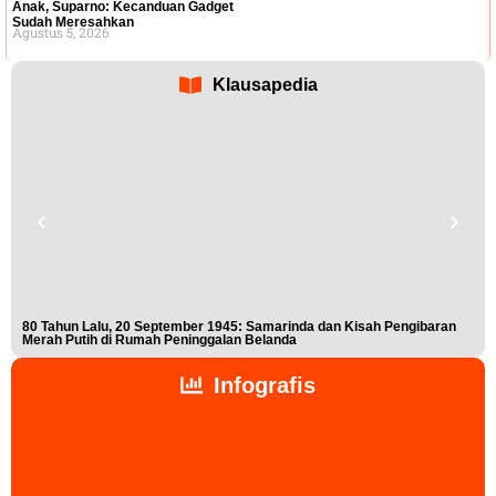
Anak, Suparno: Kecanduan Gadget
Sudah Meresahkan
Agustus 5, 2026
Klausapedia
80 Tahun Lalu, 20 September 1945: Samarinda dan Kisah Pengibaran
Buk
Merah Putih di Rumah Peninggalan Belanda
Nis
Infografis