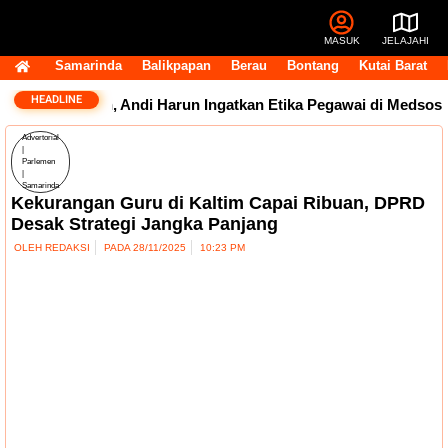
MASUK
JELAJAHI
Samarinda
Balikpapan
Berau
Bontang
Kutai Barat
HEADLINE
 Tuai Sorotan, Andi Harun Ingatkan Etika Pegawai di Medsos
Advertorial
|
Parlemen
|
Samarinda
Kekurangan Guru di Kaltim Capai Ribuan, DPRD
Desak Strategi Jangka Panjang
OLEH
REDAKSI
PADA
28/11/2025
10:23 PM