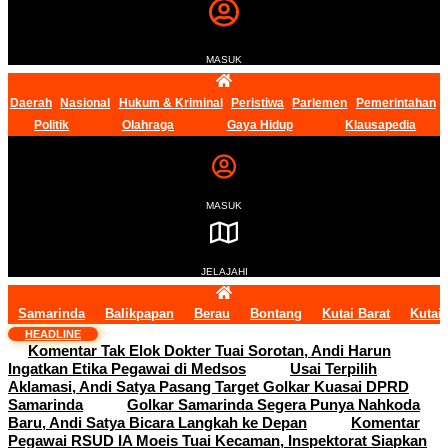
MASUK
Daerah
Nasional
Hukum & Kriminal
Peristiwa
Parlemen
Pemerintahan
Politik
Olahraga
Gaya Hidup
Klausapedia
MASUK
JELAJAHI
Samarinda
Balikpapan
Berau
Bontang
Kutai Barat
Kutai
HEADLINE
Komentar Tak Elok Dokter Tuai Sorotan, Andi Harun
Ingatkan Etika Pegawai di Medsos
Usai Terpilih
Aklamasi, Andi Satya Pasang Target Golkar Kuasai DPRD
Samarinda
Golkar Samarinda Segera Punya Nahkoda
Baru, Andi Satya Bicara Langkah ke Depan
Komentar
Pegawai RSUD IA Moeis Tuai Kecaman, Inspektorat Siapkan