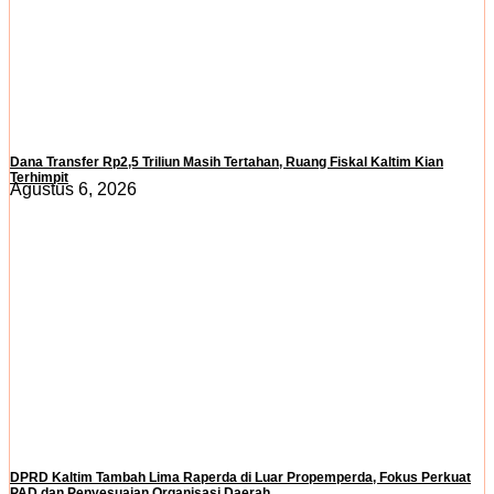
Dana Transfer Rp2,5 Triliun Masih Tertahan, Ruang Fiskal Kaltim Kian
Terhimpit
Agustus 6, 2026
DPRD Kaltim Tambah Lima Raperda di Luar Propemperda, Fokus Perkuat
PAD dan Penyesuaian Organisasi Daerah