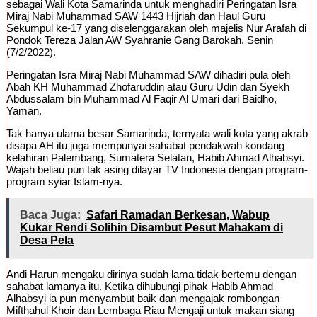
sebagai Wali Kota Samarinda untuk menghadiri Peringatan Isra
Miraj Nabi Muhammad SAW 1443 Hijriah dan Haul Guru
Sekumpul ke-17 yang diselenggarakan oleh majelis Nur Arafah di
Pondok Tereza Jalan AW Syahranie Gang Barokah, Senin
(7/2/2022).
Peringatan Isra Miraj Nabi Muhammad SAW dihadiri pula oleh
Abah KH Muhammad Zhofaruddin atau Guru Udin dan Syekh
Abdussalam bin Muhammad Al Faqir Al Umari dari Baidho,
Yaman.
Tak hanya ulama besar Samarinda, ternyata wali kota yang akrab
disapa AH itu juga mempunyai sahabat pendakwah kondang
kelahiran Palembang, Sumatera Selatan, Habib Ahmad Alhabsyi.
Wajah beliau pun tak asing dilayar TV Indonesia dengan program-
program syiar Islam-nya.
Baca Juga:
Safari Ramadan Berkesan, Wabup
Kukar Rendi Solihin Disambut Pesut Mahakam di
Desa Pela
Andi Harun mengaku dirinya sudah lama tidak bertemu dengan
sahabat lamanya itu. Ketika dihubungi pihak Habib Ahmad
Alhabsyi ia pun menyambut baik dan mengajak rombongan
Mifthahul Khoir dan Lembaga Riau Mengaji untuk makan siang