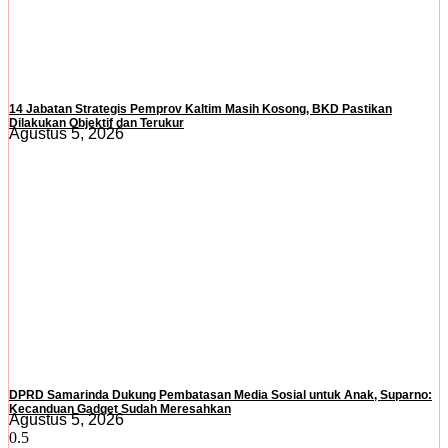
14 Jabatan Strategis Pemprov Kaltim Masih Kosong, BKD Pastikan
Dilakukan Objektif dan Terukur
Agustus 5, 2026
DPRD Samarinda Dukung Pembatasan Media Sosial untuk Anak, Suparno:
Kecanduan Gadget Sudah Meresahkan
Agustus 5, 2026