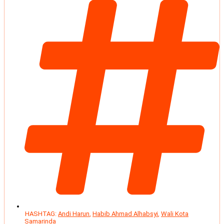
HASHTAG:
Andi Harun
,
Habib Ahmad Alhabsyi
,
Wali Kota
Samarinda