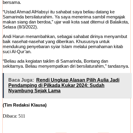
bersama.
“Ustad Ahmad AlHabsyi itu sahabat saya beliau datang ke
Samarinda bersilaturahim. Ya saya menerima sambil mengajak
makan siang dan berdoa,” ujar wali kota saat ditemui di Balaikota,
Selasa (8/3/2022).
Andi Harun menambahkan, sebagai sahabat dirinya menyambut
baik nasehat-nasehat yang diberikan. Khususnya untuk
mendukung penyebaran syiar Islam melalui pemahaman kitab
suci Al-Qur’an.
“Beliau ada kegiatan taklim di Samarinda, Bontang dan
sekitarnya. Beliau menyempatkan diri bersilaturahim,” tandasnya.
Baca Juga:
Rendi Ungkap Alasan Pilih Aulia Jadi
Pendamping di Pilkada Kukar 2024: Sudah
Nyambung Sejak Lama
(Tim Redaksi Klausa)
Dibaca:
511