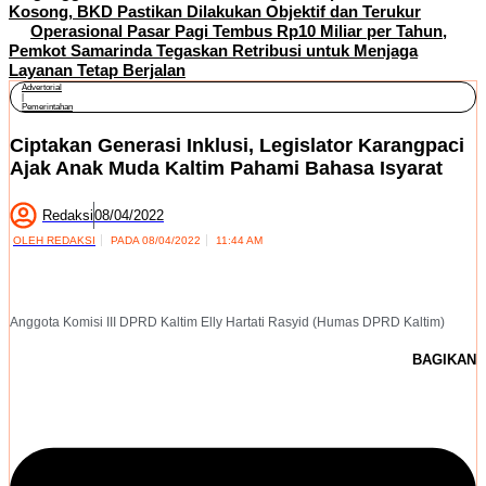
Kosong, BKD Pastikan Dilakukan Objektif dan Terukur
Operasional Pasar Pagi Tembus Rp10 Miliar per Tahun,
Pemkot Samarinda Tegaskan Retribusi untuk Menjaga
Layanan Tetap Berjalan
Advertorial
|
Pemerintahan
Ciptakan Generasi Inklusi, Legislator Karangpaci
Ajak Anak Muda Kaltim Pahami Bahasa Isyarat
Redaksi
08/04/2022
OLEH
REDAKSI
PADA
08/04/2022
11:44 AM
Anggota Komisi III DPRD Kaltim Elly Hartati Rasyid (Humas DPRD Kaltim)
BAGIKAN