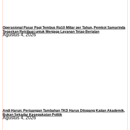
Operasional Pasar Pagi Tembus Rp10 Miliar per Tahun, Pemkot Samarinda
Tegaskan Retribusi untuk Menjaga Layanan Tetap Berjalan
Agustus 4, 2026
Andi Harun: Perjuangan Tambahan TKD Harus Ditopang Kajian Akademik,
Bukan Sekadar Kesepakatan Politik
Agustus 4, 2026