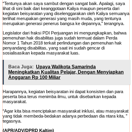
“Tentunya akan saya sambut dengan sangat baik. Apalagi, saya
lihat di sini baik dari keanggotaan Kaliya maupun peserta dari
kegiatan beisyaratan yang diselenggarakan oleh Kaliya semuanya
terlihat merupakan generasi yang masih muda, yang tentunya
merupakan generasi penerus bangsa ke depannya,” terangnya.
Legislator dari fraksi PDI Perjuangan ini mengungkapkan, bahwa
pemenuhan hak disabilitas juga sudah termuat dalam Perda
Nomor 1 Tahun 2018 terkait perlindungan dan pemenuhan hak
penyandang disabilitas, yang saat ini sudah gencar di
sosialisasikan kepada masyarakat luas.
Baca Juga:
Upaya Walikota Samarinda
Meningkatkan Kualitas Pelajar, Dengan Menyiapkan
Anggaran Rp 100 Miliar
Harapannya, kegiatan beisyaratan ini dapat konsisten dan para
peserta bisa terus menimba ilmu, untuk disebarkan kepada
masyarakat.
“Agar kita bisa menciptakan masyarakat inklusi, atau masyarakat
yang tidak membeda-bedakan adanya perbedaan dia ntara kita, ”
tegasnya.
(APR/ADV/DPRD Kaltim)