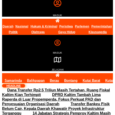
MASUK
Daerah
Nasional
Hukum & Kriminal
Peristiwa
Parlemen
Pemerintahan
Politik
Olahraga
Gaya Hidup
Klausapedia
MASUK
JELAJAHI
Samarinda
Balikpapan
Berau
Bontang
Kutai Barat
Kutai
HEADLINE
Dana Transfer Rp2,5 Triliun Masih Tertahan, Ruang Fiskal
Kaltim Kian Terhimpit
DPRD Kaltim Tambah Lima
Raperda di Luar Propemperda, Fokus Perkuat PAD dan
Penyesuaian Organisasi Daerah
Transfer Bankeu Fisik
Belum Cair, Kepala Daerah Khawatir Proyek Infrastruktur
Terganggu
14 Jabatan Strategis Pemprov Kaltim Masih