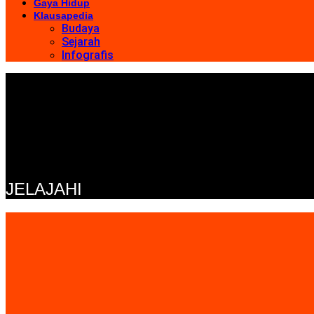
Gaya Hidup
Klausapedia
Budaya
Sejarah
Infografis
JELAJAHI