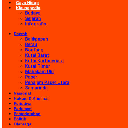
Gaya Hidup
Klausapedia
Budaya
Sejarah
Infografis
Daerah
Balikpapan
Berau
Bontang
Kutai Barat
Kutai Kartanegara
Kutai Timur
Mahakam Ulu
Paser
Penajam Paser Utara
Samarinda
Nasional
Hukum & Kriminal
Peristiwa
Parlemen
Pemerintahan
Politik
Olahraga