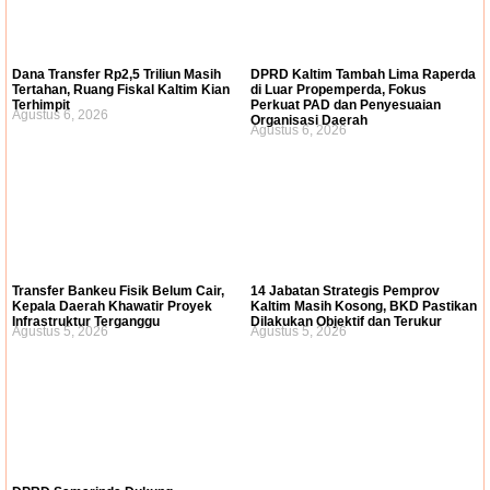
Dana Transfer Rp2,5 Triliun Masih
DPRD Kaltim Tambah Lima Raperda
Tertahan, Ruang Fiskal Kaltim Kian
di Luar Propemperda, Fokus
Terhimpit
Perkuat PAD dan Penyesuaian
Agustus 6, 2026
Organisasi Daerah
Agustus 6, 2026
Transfer Bankeu Fisik Belum Cair,
14 Jabatan Strategis Pemprov
Kepala Daerah Khawatir Proyek
Kaltim Masih Kosong, BKD Pastikan
Infrastruktur Terganggu
Dilakukan Objektif dan Terukur
Agustus 5, 2026
Agustus 5, 2026