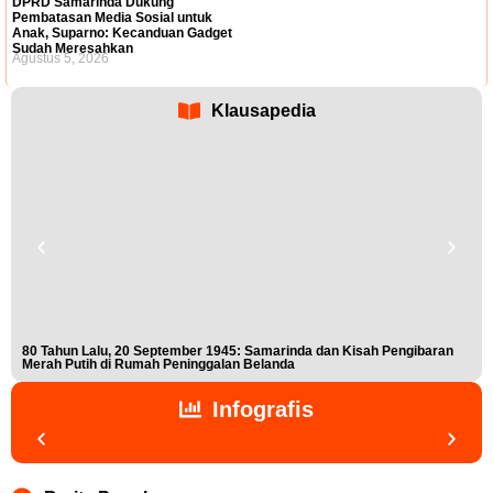
DPRD Samarinda Dukung
Pembatasan Media Sosial untuk
Anak, Suparno: Kecanduan Gadget
Sudah Meresahkan
Agustus 5, 2026
Klausapedia
80 Tahun Lalu, 20 September 1945: Samarinda dan Kisah Pengibaran
Buk
Merah Putih di Rumah Peninggalan Belanda
Nis
Infografis