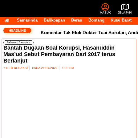
MASUK
JELAJAHI
Samarinda
Balikpapan
Berau
Bontang
Kutai Barat
HEADLINE
Komentar Tak Elok Dokter Tuai Sorotan, Andi
Parlemen
|
Samarinda
Harun Ingatkan Etika Pegawai di Medsos
Bantah Dugaan Soal Korupsi, Hasanuddin
Mas’ud Sebut Pembayaran Dari 2017 terus
Usai Terpilih Aklamasi, Andi Satya Pasang
Berlanjut
OLEH
REDAKSI
PADA
21/01/2022
1:02 PM
Target Golkar Kuasai DPRD Samarinda
Golkar Samarinda Segera Punya Nahkoda
Baru, Andi Satya Bicara Langkah ke Depan
Komentar Pegawai RSUD IA Moeis Tuai
Kecaman, Inspektorat Siapkan Pendalaman
Dana Transfer Rp2,5 Triliun Masih Tertahan,