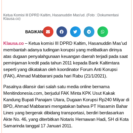
Ruang Fiskal Kaltim Kian Terhimpit
Ketua Komisi III DPRD Kaltim, Hasanuddin Mas'ud. (Foto : Dokumentasi
Klausa.co)
BAGIKAN
Klausa.co
– Ketua komisi III DPRD Kaltim, Hasanuddin Mas’ud
membantah adanya tudingan korupsi yang melibatkan dirinya
atas dugaan penyalahgunaan keuangan daerah terjadi pada saat
peminjaman kredit pada tahun 2011 kepada Bank Kaltimtara
seperti yang dikatakan oleh koordinator Forum Anti Korupsi
(FAK), Ahmad Mabbarani pada hari Rabu (21/1/2021).
Pasalnya dilansir dari salah satu media online bernama
Menitindonesia.com, berjudul FAK Minta KPK Usut Kakak
Kandung Bupati Panajam Utara, Dugaan Korupsi Rp240 Milyar di
BPD, Ahmad Mabbarani mengatakan bahwa PT Hasamin Bahar
Lines yang bergerak dibidang transportasi, berdiri berdasarkan
Akte No. 46, yang diterbitkan Notaris Hernawan Hadi, SH di Kota
Samarinda tanggal 17 Januari 2011.