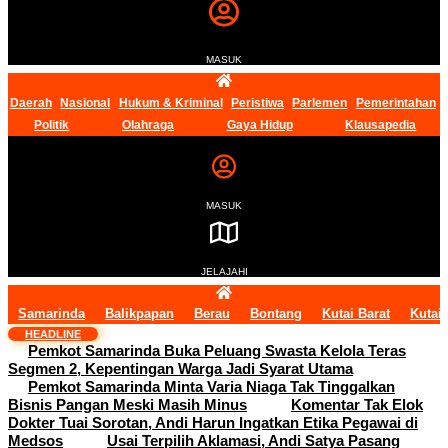
MASUK
Daerah
Nasional
Hukum & Kriminal
Peristiwa
Parlemen
Pemerintahan
Politik
Olahraga
Gaya Hidup
Klausapedia
MASUK
JELAJAHI
Samarinda
Balikpapan
Berau
Bontang
Kutai Barat
Kutai
HEADLINE
Pemkot Samarinda Buka Peluang Swasta Kelola Teras
Segmen 2, Kepentingan Warga Jadi Syarat Utama
Pemkot Samarinda Minta Varia Niaga Tak Tinggalkan
Bisnis Pangan Meski Masih Minus
Komentar Tak Elok
Dokter Tuai Sorotan, Andi Harun Ingatkan Etika Pegawai di
Medsos
Usai Terpilih Aklamasi, Andi Satya Pasang