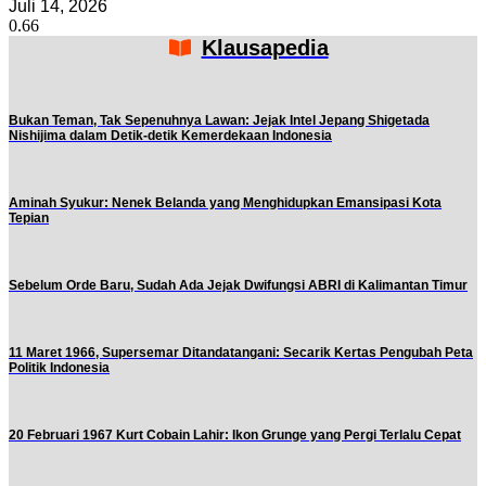
Juli 14, 2026
Klausapedia
Bukan Teman, Tak Sepenuhnya Lawan: Jejak Intel Jepang Shigetada
Nishijima dalam Detik-detik Kemerdekaan Indonesia
Aminah Syukur: Nenek Belanda yang Menghidupkan Emansipasi Kota
Tepian
Sebelum Orde Baru, Sudah Ada Jejak Dwifungsi ABRI di Kalimantan Timur
11 Maret 1966, Supersemar Ditandatangani: Secarik Kertas Pengubah Peta
Politik Indonesia
20 Februari 1967 Kurt Cobain Lahir: Ikon Grunge yang Pergi Terlalu Cepat