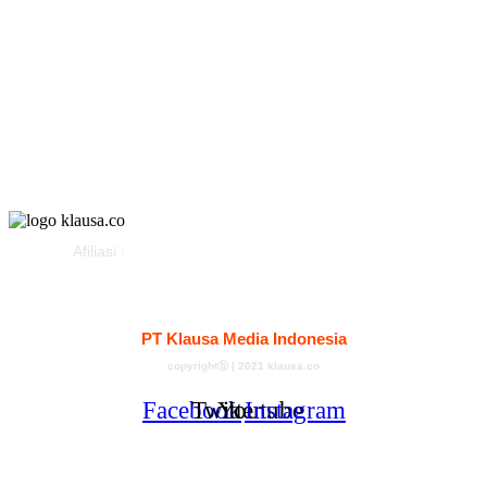
Gaya Hidup
Parlemen
Pemerintahan
Klausapedia
Advertorial
Afiliasi :
Kontak
Redaksi
Tentang
Pedoman Media Siber
PT Klausa Media Indonesia
copyrightⓑ | 2021 klausa.co
Facebook
Twitter
Youtube
Instagram