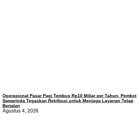
Operasional Pasar Pagi Tembus Rp10 Miliar per Tahun, Pemkot
Samarinda Tegaskan Retribusi untuk Menjaga Layanan Tetap
Berjalan
Agustus 4, 2026