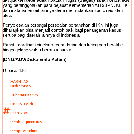
diwujudkan keberadaan Satuan Tugas (Satgas) Tanah Untuk IKN
yang beranggotakan para pejabat Kementerian ATR/BPN, KLHK
dan instansi terkait lainnya demi memudahkan koordinasi dan
aksi.
Penyelesaian berbagai persoalan pertanahan di IKN ini juga
diharapkan bisa menjadi contoh baik bagi penanganan kasus
serupa bagi daerah lainnya di Indonesia.
Rapat koordinasi digelar secara daring dan luring dan berakhir
hingga jelang waktu berbuka puasa.
(DNG/ADV/Diskominfo Kaltim)
Dibaca:
436
HASHTAG:
Diskominfo
,
Gubernur Kaltim
,
Hadi Mulyadi
,
Isran Noor
,
Pembangunan IKN
,
Pemprov Kaltim