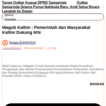
Target Golkar Kuasai DPRD Samarinda
Golkar
Samarinda Segera Punya Nahkoda Baru, Andi Satya Bicara
Langkah ke Depan
Advertorial
|
Pemerintahan
Wagub Kaltim : Pemerintah dan Masyarakat
Kaltim Dukung IKN
Redaksi
13/04/2022
OLEH
REDAKSI
PADA
13/04/2022
1:47 AM
Wakil Gubernur (Wagub) H Hadi Mulyadi menghadiri Rapat Koordinasi
Pengelolaan dan Skema Penyelesaian Permasalahan Pertanahan, Kehutanan
dan Strategi Komunikasi di Kawasan IKN yang diinisiasi oleh Kantor Staf
Presiden (KSP), Rabu (13/4/2022).
BAGIKAN