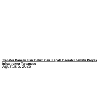
Transfer Bankeu Fisik Belum Cair, Kepala Daerah Khawatir Proyek
Infrastruktur Terganggu
Agustus 5, 2026