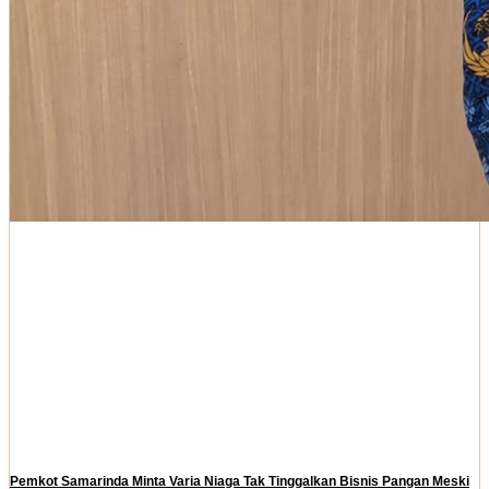
Pemkot Samarinda Minta Varia Niaga Tak Tinggalkan Bisnis Pangan Meski