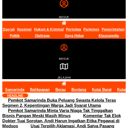
MASUK
Daerah
Nasional
Hukum & Kriminal
Peristiwa
Parlemen
Pemerintahan
Politik
Olahraga
Gaya Hidup
Klausapedia
MASUK
JELAJAHI
Samarinda
Balikpapan
Berau
Bontang
Kutai Barat
Kutai
HEADLINE
Pemkot Samarinda Buka Peluang Swasta Kelola Teras
Segmen 2, Kepentingan Warga Jadi Syarat Utama
Pemkot Samarinda Minta Varia Niaga Tak Tinggalkan
Bisnis Pangan Meski Masih Minus
Komentar Tak Elok
Dokter Tuai Sorotan, Andi Harun Ingatkan Etika Pegawai di
Medsos
Usai Terpilih Aklamasi, Andi Satya Pasang