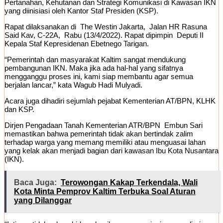
Pertanahan, Kehutanan dan Strategi Komunikasi di Kawasan IKN
yang diinisiasi oleh Kantor Staf Presiden (KSP).
Rapat dilaksanakan di The Westin Jakarta, Jalan HR Rasuna
Said Kav, C-22A, Rabu (13/4/2022). Rapat dipimpin Deputi II
Kepala Staf Kepresidenan Ebetnego Tarigan.
“Pemerintah dan masyarakat Kaltim sangat mendukung
pembangunan IKN. Maka jika ada hal-hal yang sifatnya
mengganggu proses ini, kami siap membantu agar semua
berjalan lancar,” kata Wagub Hadi Mulyadi.
Acara juga dihadiri sejumlah pejabat Kementerian AT/BPN, KLHK
dan KSP.
Dirjen Pengadaan Tanah Kementerian ATR/BPN Embun Sari
memastikan bahwa pemerintah tidak akan bertindak zalim
terhadap warga yang memang memiliki atau menguasai lahan
yang kelak akan menjadi bagian dari kawasan Ibu Kota Nusantara
(IKN).
Baca Juga:
Terowongan Kakap Terkendala, Wali
Kota Minta Pemprov Kaltim Terbuka Soal Aturan
yang Dilanggar