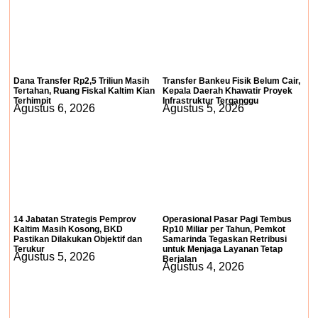
Dana Transfer Rp2,5 Triliun Masih
Transfer Bankeu Fisik Belum Cair,
Tertahan, Ruang Fiskal Kaltim Kian
Kepala Daerah Khawatir Proyek
Terhimpit
Infrastruktur Terganggu
Agustus 6, 2026
Agustus 5, 2026
14 Jabatan Strategis Pemprov
Operasional Pasar Pagi Tembus
Kaltim Masih Kosong, BKD
Rp10 Miliar per Tahun, Pemkot
Pastikan Dilakukan Objektif dan
Samarinda Tegaskan Retribusi
Terukur
untuk Menjaga Layanan Tetap
Agustus 5, 2026
Berjalan
Agustus 4, 2026