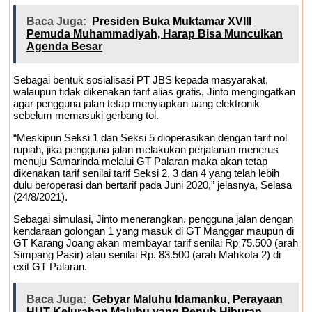
Baca Juga:
Presiden Buka Muktamar XVIII
Pemuda Muhammadiyah, Harap Bisa Munculkan
Agenda Besar
Sebagai bentuk sosialisasi PT JBS kepada masyarakat,
walaupun tidak dikenakan tarif alias gratis, Jinto mengingatkan
agar pengguna jalan tetap menyiapkan uang elektronik
sebelum memasuki gerbang tol.
“Meskipun Seksi 1 dan Seksi 5 dioperasikan dengan tarif nol
rupiah, jika pengguna jalan melakukan perjalanan menerus
menuju Samarinda melalui GT Palaran maka akan tetap
dikenakan tarif senilai tarif Seksi 2, 3 dan 4 yang telah lebih
dulu beroperasi dan bertarif pada Juni 2020,” jelasnya, Selasa
(24/8/2021).
Sebagai simulasi, Jinto menerangkan, pengguna jalan dengan
kendaraan golongan 1 yang masuk di GT Manggar maupun di
GT Karang Joang akan membayar tarif senilai Rp 75.500 (arah
Simpang Pasir) atau senilai Rp. 83.500 (arah Mahkota 2) di
exit GT Palaran.
Baca Juga:
Gebyar Maluhu Idamanku, Perayaan
HUT Kelurahan Maluhu yang Penuh Hiburan