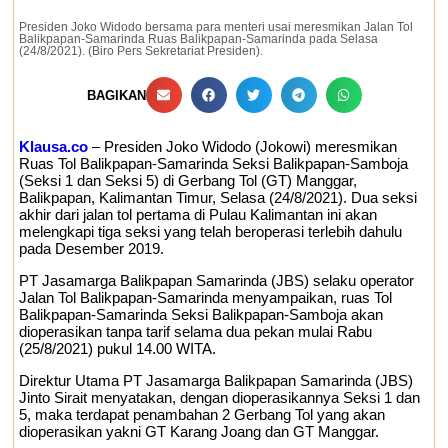
Presiden Joko Widodo bersama para menteri usai meresmikan Jalan Tol
Balikpapan-Samarinda Ruas Balikpapan-Samarinda pada Selasa
(24/8/2021). (Biro Pers Sekretariat Presiden).
BAGIKAN
Klausa.co
– Presiden Joko Widodo (Jokowi) meresmikan
Ruas Tol Balikpapan-Samarinda Seksi Balikpapan-Samboja
(Seksi 1 dan Seksi 5) di Gerbang Tol (GT) Manggar,
Balikpapan, Kalimantan Timur, Selasa (24/8/2021). Dua seksi
akhir dari jalan tol pertama di Pulau Kalimantan ini akan
melengkapi tiga seksi yang telah beroperasi terlebih dahulu
pada Desember 2019.
PT Jasamarga Balikpapan Samarinda (JBS) selaku operator
Jalan Tol Balikpapan-Samarinda menyampaikan, ruas Tol
Balikpapan-Samarinda Seksi Balikpapan-Samboja akan
dioperasikan tanpa tarif selama dua pekan mulai Rabu
(25/8/2021) pukul 14.00 WITA.
Direktur Utama PT Jasamarga Balikpapan Samarinda (JBS)
Jinto Sirait menyatakan, dengan dioperasikannya Seksi 1 dan
5, maka terdapat penambahan 2 Gerbang Tol yang akan
dioperasikan yakni GT Karang Joang dan GT Manggar.