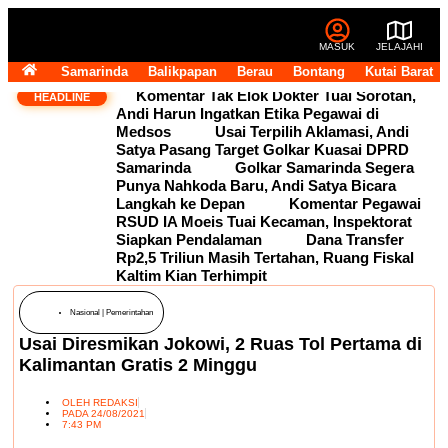
MASUK
JELAJAHI
Samarinda
Balikpapan
Berau
Bontang
Kutai Barat
Komentar Tak Elok Dokter Tuai Sorotan,
HEADLINE
Andi Harun Ingatkan Etika Pegawai di
Medsos
Usai Terpilih Aklamasi, Andi
Satya Pasang Target Golkar Kuasai DPRD
Samarinda
Golkar Samarinda Segera
Punya Nahkoda Baru, Andi Satya Bicara
Langkah ke Depan
Komentar Pegawai
RSUD IA Moeis Tuai Kecaman, Inspektorat
Siapkan Pendalaman
Dana Transfer
Rp2,5 Triliun Masih Tertahan, Ruang Fiskal
Kaltim Kian Terhimpit
Nasional
|
Pemerintahan
Usai Diresmikan Jokowi, 2 Ruas Tol Pertama di
Kalimantan Gratis 2 Minggu
OLEH
REDAKSI
PADA
24/08/2021
7:43 PM