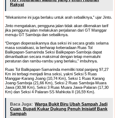
Rakyat
“Mekanisme ini juga berlaku untuk arah sebaliknya,” ujar Jinto.
Jinto mengatakan, pengguna jalan tidak akan dikenakan tarif
jika pengguna jalan melakukan perjalanan dari GT Manggar
menuju GT Samboja dan sebaliknya.
“Dengan dioperasikannya dua seksi ini secara gratis selama
masa sosialisasi, ia berharap keberadaan Ruas Tol
Balikpapan-Samarinda Seksi Balikpapan-Samboja dapat
dimanfaatkan secara maksimal dengan tetap mematuhi
peraturan dan rambu-rambu yang berlaku,” imbuhnya.
Ruas Tol Balikpapan-Samarinda memiliki total panjang 97,27
Km ini terbagi menjadi lima seksi, yakni Seksi 5 Ruas
Manggar-Karang Joang (10,74 Km), Seksi 1 Ruas Karang
Joang-Samboja (21,66 Km), Seksi 2 Ruas Samboja-Muara
Jawa (30,98 Km), Seksi 3 Ruas Muara Jawa-Palaran (17,30
Km) dan Seksi 4 Palaran-SS Mahkota II (16,59 Km).
Baca Juga:
Warga Bukit Biru Ubah Sampah Jadi
Cuan, Bupati Kukar Dukung Penuh Inisiatif Bank
Sampah