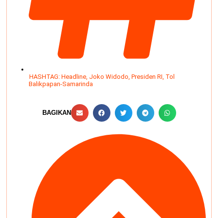
HASHTAG:
Headline
,
Joko Widodo
,
Presiden RI
,
Tol
Balikpapan-Samarinda
BAGIKAN