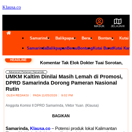
Klausa.co
MASUK
JELAJAHI
Samarinda
Balikpapan
Berau
Bontang
Kutai 
Samarinda
Balikpapan
Berau
Bontang
Kutai Barat
Kutai Kart
HEADLINE
Komentar Tak Elok Dokter Tuai Sorotan,
Advertorial
|
Parlemen
|
Samarinda
Andi Harun Ingatkan Etika Pegawai di
UMKM Kaltim Dinilai Masih Lemah di Promosi,
DPRD Samarinda Dorong Pameran Nasional
Medsos
Usai Terpilih Aklamasi, Andi
Rutin
OLEH
REDAKSI
PADA
11/05/2026
9:02 PM
Satya Pasang Target Golkar Kuasai DPRD
Anggota Komisi II DPRD Samarinda, Viktor Yuan. (Klausa)
Samarinda
Golkar Samarinda Segera
BAGIKAN
Punya Nahkoda Baru, Andi Satya Bicara
Samarinda,
Klausa.co
– Potensi produk lokal Kalimantan