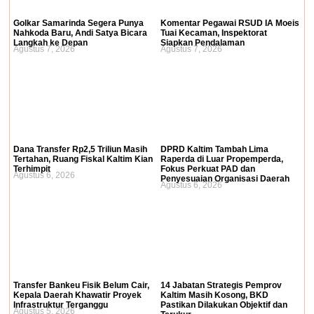
Golkar Samarinda Segera Punya
Komentar Pegawai RSUD IA Moeis
Nahkoda Baru, Andi Satya Bicara
Tuai Kecaman, Inspektorat
Langkah ke Depan
Siapkan Pendalaman
Agustus 7, 2026
Agustus 7, 2026
Dana Transfer Rp2,5 Triliun Masih
DPRD Kaltim Tambah Lima
Tertahan, Ruang Fiskal Kaltim Kian
Raperda di Luar Propemperda,
Terhimpit
Fokus Perkuat PAD dan
Agustus 6, 2026
Penyesuaian Organisasi Daerah
Agustus 6, 2026
Transfer Bankeu Fisik Belum Cair,
14 Jabatan Strategis Pemprov
Kepala Daerah Khawatir Proyek
Kaltim Masih Kosong, BKD
Infrastruktur Terganggu
Pastikan Dilakukan Objektif dan
Agustus 5, 2026