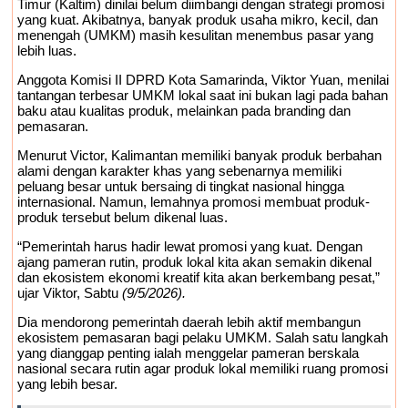
Timur (Kaltim) dinilai belum diimbangi dengan strategi promosi
Langkah ke Depan
Komentar Pegawai
yang kuat. Akibatnya, banyak produk usaha mikro, kecil, dan
menengah (UMKM) masih kesulitan menembus pasar yang
RSUD IA Moeis Tuai Kecaman, Inspektorat
lebih luas.
Siapkan Pendalaman
Dana Transfer
Anggota Komisi II DPRD Kota Samarinda, Viktor Yuan, menilai
tantangan terbesar UMKM lokal saat ini bukan lagi pada bahan
baku atau kualitas produk, melainkan pada branding dan
Rp2,5 Triliun Masih Tertahan, Ruang Fiskal
pemasaran.
Kaltim Kian Terhimpit
Menurut Victor, Kalimantan memiliki banyak produk berbahan
alami dengan karakter khas yang sebenarnya memiliki
peluang besar untuk bersaing di tingkat nasional hingga
internasional. Namun, lemahnya promosi membuat produk-
produk tersebut belum dikenal luas.
“Pemerintah harus hadir lewat promosi yang kuat. Dengan
ajang pameran rutin, produk lokal kita akan semakin dikenal
dan ekosistem ekonomi kreatif kita akan berkembang pesat,”
ujar Viktor, Sabtu
(9/5/2026).
Dia mendorong pemerintah daerah lebih aktif membangun
ekosistem pemasaran bagi pelaku UMKM. Salah satu langkah
yang dianggap penting ialah menggelar pameran berskala
nasional secara rutin agar produk lokal memiliki ruang promosi
yang lebih besar.