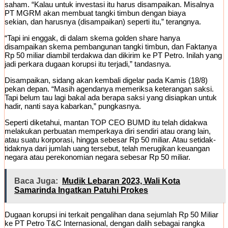
saham. “Kalau untuk investasi itu harus disampaikan. Misalnya
PT MGRM akan membuat tangki timbun dengan biaya
sekian, dan harusnya (disampaikan) seperti itu,” terangnya.
“Tapi ini enggak, di dalam skema golden share hanya
disampaikan skema pembangunan tangki timbun, dan Faktanya
Rp 50 miliar diambil terdakwa dan dikirim ke PT Petro. Inilah yang
jadi perkara dugaan korupsi itu terjadi,” tandasnya.
Disampaikan, sidang akan kembali digelar pada Kamis (18/8)
pekan depan. “Masih agendanya memeriksa keterangan saksi.
Tapi belum tau lagi bakal ada berapa saksi yang disiapkan untuk
hadir, nanti saya kabarkan,” pungkasnya.
Seperti diketahui, mantan TOP CEO BUMD itu telah didakwa
melakukan perbuatan memperkaya diri sendiri atau orang lain,
atau suatu korporasi, hingga sebesar Rp 50 miliar. Atau setidak-
tidaknya dari jumlah uang tersebut, telah merugikan keuangan
negara atau perekonomian negara sebesar Rp 50 miliar.
Baca Juga:
Mudik Lebaran 2023, Wali Kota
Samarinda Ingatkan Patuhi Prokes
Dugaan korupsi ini terkait pengalihan dana sejumlah Rp 50 Miliar
ke PT Petro T&C Internasional, dengan dalih sebagai rangka