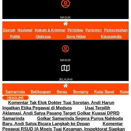
MASUK
Daerah
Nasional
Hukum & Kriminal
Peristiwa
Parlemen
Pemerintahan
Politik
Olahraga
Gaya Hidup
Klausapedia
MASUK
JELAJAHI
Samarinda
Balikpapan
Berau
Bontang
Kutai Barat
Kutai
HEADLINE
Komentar Tak Elok Dokter Tuai Sorotan, Andi Harun
Ingatkan Etika Pegawai di Medsos
Usai Terpilih
Aklamasi, Andi Satya Pasang Target Golkar Kuasai DPRD
Samarinda
Golkar Samarinda Segera Punya Nahkoda
Baru, Andi Satya Bicara Langkah ke Depan
Komentar
Pegawai RSUD IA Moeis Tuai Kecaman, Inspektorat Siapkan