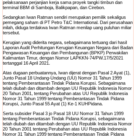
pelaksanaan perjanjian kerja sama proyek tangki timbun dan
terminal BBM di Samboja, Balikpapan, dan Cirebon.
Sedangkan Iwan Ratman sendiri merupakan pemilik sekaligus
pemegang saham di PT Petro T&C International. Dari perusahaan
inilah, diduga terdakwa Iwan Ratman menilap uang puluhan miliar
tersebut.
Kerugian yang diderita negara, sebagaimana tertuang dari hasil
Laporan Audit Perhitungan Kerugian Keuangan Negara dari Badan
Pengawasan Keuangan dan Pembangunan (BPKP) Perwakilan
Kalimantan Timur, dengan Nomor LAPKKN-74/PW.17/5/2021
tertanggal 16 April 2021.
Atas dugaan perbuatannya, Iwan dijerat dengan Pasal 2 Ayat (1),
Junto Pasal 18 Undang-Undang (UU) Nomor 31 Tahun 1999
tentang Pemberantasan Tindak Pidana Korupsi. Sebagaimana
telah diubah dan ditambah dengan UU Republik Indonesia Nomor
20 Tahun 2001, tentang Perubahan atas UU Republik Indonesia
Nomor 31 Tahun 1999 tentang Pemberantasan Tindak Pidana
Korupsi, Junto Pasal 55 Ayat (1) Ke-1 KUHPidana.
Serta subsider Pasal 3 jo Pasal 18 UU Nomor 31 Tahun 1999
tentang Pemberantasan Tindak Pidana Korupsi, sebagaimana
telah diubah dan ditambah dengan UU Republik Indonesia Nomor
20 Tahun 2001 tentang Perubahan atas UU Republik Indonesia
Nomor 31 Tahun 1999 tentang Pemberantasan Tindak Pidana