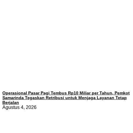
Operasional Pasar Pagi Tembus Rp10 Miliar per Tahun, Pemkot
Samarinda Tegaskan Retribusi untuk Menjaga Layanan Tetap
Berjalan
Agustus 4, 2026