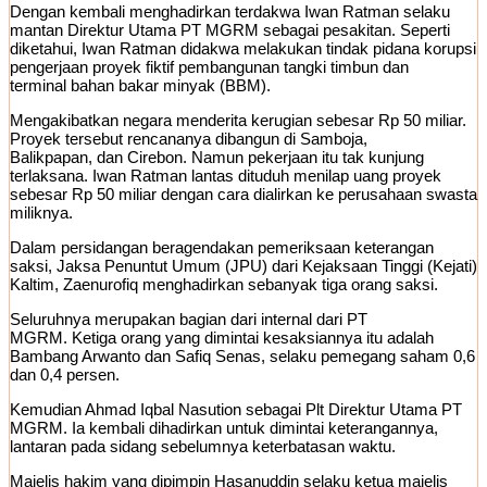
Dengan kembali menghadirkan terdakwa Iwan Ratman selaku
mantan Direktur Utama PT MGRM sebagai pesakitan. Seperti
diketahui, Iwan Ratman didakwa melakukan tindak pidana korupsi
pengerjaan proyek fiktif pembangunan tangki timbun dan
terminal bahan bakar minyak (BBM).
Mengakibatkan negara menderita kerugian sebesar Rp 50 miliar.
Proyek tersebut rencananya dibangun di Samboja,
Balikpapan, dan Cirebon. Namun pekerjaan itu tak kunjung
terlaksana. Iwan Ratman lantas dituduh menilap uang proyek
sebesar Rp 50 miliar dengan cara dialirkan ke perusahaan swasta
miliknya.
Dalam persidangan beragendakan pemeriksaan keterangan
saksi, Jaksa Penuntut Umum (JPU) dari Kejaksaan Tinggi (Kejati)
Kaltim, Zaenurofiq menghadirkan sebanyak tiga orang saksi.
Seluruhnya merupakan bagian dari internal dari PT
MGRM. Ketiga orang yang dimintai kesaksiannya itu adalah
Bambang Arwanto dan Safiq Senas, selaku pemegang saham 0,6
dan 0,4 persen.
Kemudian Ahmad Iqbal Nasution sebagai Plt Direktur Utama PT
MGRM. Ia kembali dihadirkan untuk dimintai keterangannya,
lantaran pada sidang sebelumnya keterbatasan waktu.
Majelis hakim yang dipimpin Hasanuddin selaku ketua majelis