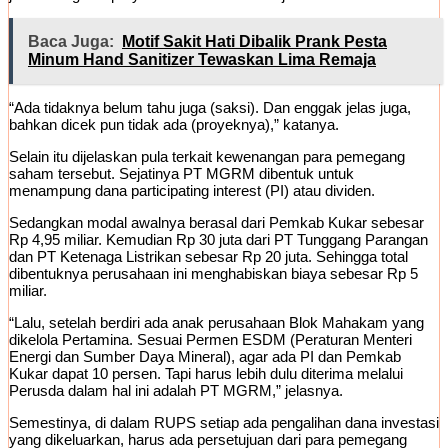
Baca Juga:
Motif Sakit Hati Dibalik Prank Pesta
Minum Hand Sanitizer Tewaskan Lima Remaja
“Ada tidaknya belum tahu juga (saksi). Dan enggak jelas juga,
bahkan dicek pun tidak ada (proyeknya),” katanya.
Selain itu dijelaskan pula terkait kewenangan para pemegang
saham tersebut. Sejatinya PT MGRM dibentuk untuk
menampung dana participating interest (PI) atau dividen.
Sedangkan modal awalnya berasal dari Pemkab Kukar sebesar
Rp 4,95 miliar. Kemudian Rp 30 juta dari PT Tunggang Parangan
dan PT Ketenaga Listrikan sebesar Rp 20 juta. Sehingga total
dibentuknya perusahaan ini menghabiskan biaya sebesar Rp 5
miliar.
“Lalu, setelah berdiri ada anak perusahaan Blok Mahakam yang
dikelola Pertamina. Sesuai Permen ESDM (Peraturan Menteri
Energi dan Sumber Daya Mineral), agar ada PI dan Pemkab
Kukar dapat 10 persen. Tapi harus lebih dulu diterima melalui
Perusda dalam hal ini adalah PT MGRM,” jelasnya.
Semestinya, di dalam RUPS setiap ada pengalihan dana investasi
yang dikeluarkan, harus ada persetujuan dari para pemegang