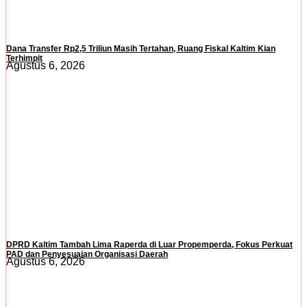
Dana Transfer Rp2,5 Triliun Masih Tertahan, Ruang Fiskal Kaltim Kian
Terhimpit
Agustus 6, 2026
DPRD Kaltim Tambah Lima Raperda di Luar Propemperda, Fokus Perkuat
PAD dan Penyesuaian Organisasi Daerah
Agustus 6, 2026