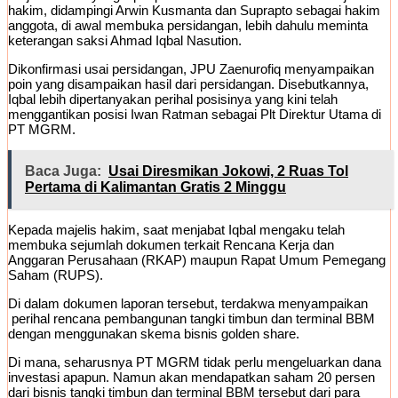
hakim, didampingi Arwin Kusmanta dan Suprapto sebagai hakim
anggota, di awal membuka persidangan, lebih dahulu meminta
keterangan saksi Ahmad Iqbal Nasution.
Dikonfirmasi usai persidangan, JPU Zaenurofiq menyampaikan
poin yang disampaikan hasil dari persidangan. Disebutkannya,
Iqbal lebih dipertanyakan perihal posisinya yang kini telah
menggantikan posisi Iwan Ratman sebagai Plt Direktur Utama di
PT MGRM.
Baca Juga:
Usai Diresmikan Jokowi, 2 Ruas Tol
Pertama di Kalimantan Gratis 2 Minggu
Kepada majelis hakim, saat menjabat Iqbal mengaku telah
membuka sejumlah dokumen terkait Rencana Kerja dan
Anggaran Perusahaan (RKAP) maupun Rapat Umum Pemegang
Saham (RUPS).
Di dalam dokumen laporan tersebut, terdakwa menyampaikan
perihal rencana pembangunan tangki timbun dan terminal BBM
dengan menggunakan skema bisnis golden share.
Di mana, seharusnya PT MGRM tidak perlu mengeluarkan dana
investasi apapun. Namun akan mendapatkan saham 20 persen
dari bisnis tangki timbun dan terminal BBM tersebut dari para