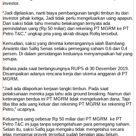
investor.
“Jadi dijelaskan, nanti biaya pembangunan tangki timbun itu dari
investor pihak ketiga. Jadi tidak perlu mengeluarkan uang apapun.
Dan saksi tidak tahu menahu belakangan ternyata ada
pemindahan uang (Rp 50 miliar) dari rekening PT MGRM ke PT
Petro T&C,” ungkap pria yang akrab disapa Rofiq tersebut.
Kemudian, saksi yang dimintai keterangannya ialah Bambang
Arwanto dan Safiq Senas selaku pemegang saham 0,6 dan 0,4
persen. Di dalam persidangan keduanya menyampaikan hal yang
serupa.
Bahwa pada saat berlangsungnya RUPS di 30 Desember 2019.
Disampaikan adanya rencana kerja dan skema anggaran di PT
MGRM.
“Jadi ada dilaporkan kerjaan tangki timbun. Pada saat
pelaksanaan mereka juga tahu ada ground breaking. Namun dari
keterangan berdua ini PT MGRM tidak mengeluarkan dana. Tapi
tiba tiba ada uang keluar dari rekening PT MGRM ke rekening PT
Petro,” ucapnya.
Keluarnya uang sebesar Rp 50 miliar dari PT MGRM ke PT
Petro T&C ini juga tanpa sepengetahuan para pemegang saham.
Selain itu, saksi Safiq juga mengaku tidak mengetahui secara
jelas mengenai proyek tersebut sudah berjalan atau belum.