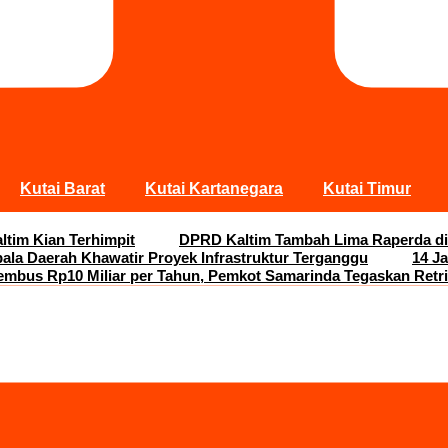
Kutai Barat
Kutai Kartanegara
Kutai Timur
ltim Kian Terhimpit
DPRD Kaltim Tambah Lima Raperda di
pala Daerah Khawatir Proyek Infrastruktur Terganggu
14 J
embus Rp10 Miliar per Tahun, Pemkot Samarinda Tegaskan Retri