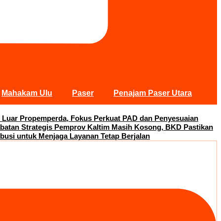
Mahakam Ulu
Paser
Penajam Paser Utara
 Luar Propemperda, Fokus Perkuat PAD dan Penyesuaian
abatan Strategis Pemprov Kaltim Masih Kosong, BKD Pastikan
busi untuk Menjaga Layanan Tetap Berjalan