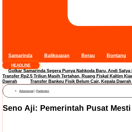
Samarinda
Balikpapan
Berau
Bontang
HEADLINE
Golkar Samarinda Segera Punya Nahkoda Baru, Andi Satya
Transfer Rp2,5 Triliun Masih Tertahan, Ruang Fiskal Kaltim Kia
Daerah
Transfer Bankeu Fisik Belum Cair, Kepala Daerah
Advertorial
|
Parlemen
Seno Aji: Pemerintah Pusat Mest