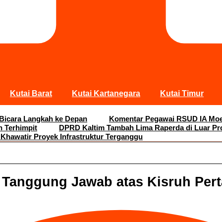
Kutai Barat
Kutai Kartanegara
Kutai Timur
 Bicara Langkah ke Depan
Komentar Pegawai RSUD IA Moei
n Terhimpit
DPRD Kaltim Tambah Lima Raperda di Luar Pr
 Khawatir Proyek Infrastruktur Terganggu
i Tanggung Jawab atas Kisruh Per