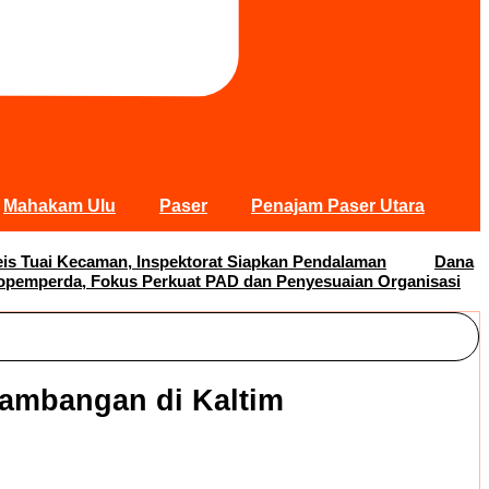
Mahakam Ulu
Paser
Penajam Paser Utara
s Tuai Kecaman, Inspektorat Siapkan Pendalaman
Dana
opemperda, Fokus Perkuat PAD dan Penyesuaian Organisasi
tambangan di Kaltim