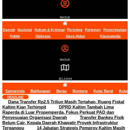
MASUK
Daerah
Nasional
Hukum & Kriminal
Peristiwa
Parlemen
Pemerintahan
Politik
Olahraga
Gaya Hidup
Klausapedia
MASUK
JELAJAHI
Samarinda
Balikpapan
Berau
Bontang
Kutai Barat
Kutai
HEADLINE
Dana Transfer Rp2,5 Triliun Masih Tertahan, Ruang Fiskal
Kaltim Kian Terhimpit
DPRD Kaltim Tambah Lima
Raperda di Luar Propemperda, Fokus Perkuat PAD dan
Penyesuaian Organisasi Daerah
Transfer Bankeu Fisik
Belum Cair, Kepala Daerah Khawatir Proyek Infrastruktur
Terganggu
14 Jabatan Strategis Pemprov Kaltim Masih