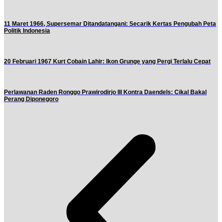
11 Maret 1966, Supersemar Ditandatangani: Secarik Kertas Pengubah Peta
Politik Indonesia
20 Februari 1967 Kurt Cobain Lahir: Ikon Grunge yang Pergi Terlalu Cepat
Perlawanan Raden Ronggo Prawirodirjo III Kontra Daendels: Cikal Bakal
Perang Diponegoro