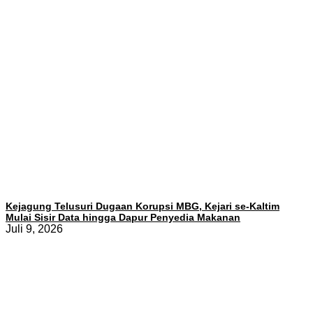
Kejagung Telusuri Dugaan Korupsi MBG, Kejari se-Kaltim
Mulai Sisir Data hingga Dapur Penyedia Makanan
Juli 9, 2026