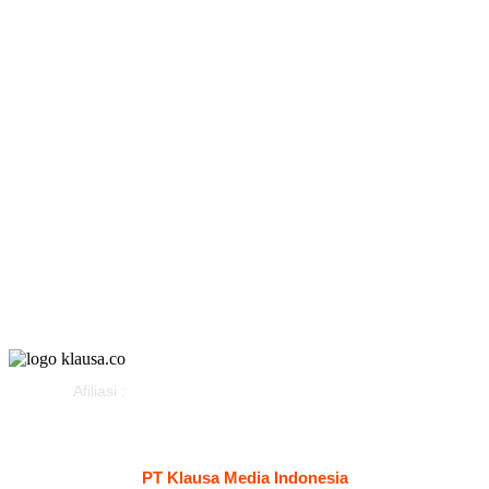
Hukum & Kriminal
Peristiwa
Politik
Olahraga
Gaya Hidup
Parlemen
Pemerintahan
Klausapedia
Advertorial
Afiliasi :
Kontak
Redaksi
Tentang
Pedoman Media Siber
PT Klausa Media Indonesia