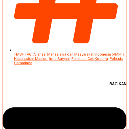
HASHTAG:
Alianasi Mahasiswa dan Masyarakat Indonesia (AMMI)
,
Hasanuddin Mas'ud
,
Irma Suryani
,
Penipuan Cek Kosong
,
Polresta
Samarinda
BAGIKAN