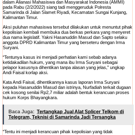
dalam Alianasi Mahasiswa dan Masyarakat Indonesia (AMMI)
pada Rabu (2/2/2022) siang tadi menggeruduk Polresta
Samarinda di Jalan Slamet Riyadi, Kecamatan Sungai Kunjang,
Kalimantan Timur.
Aksi puluhan mahasiswa tersebut dilakukan untuk menuntut pihak
kepolisian kembali membuka dua berkas perkara yang menyeret
dua nama legislatif. Yakni Hasanuddin Masud dan Sapto selaku
anggota DPRD Kalimantan Timur yang berseteru dengan Irma
Suryani.
“Tentunya kasus ini menjadi perhatian kami sebab adanya
ketidakadilan hukum, yang mana ibu Irma Suryani sebagai
pelapor kasusnya dihentikan tanpa alasan yang jelas,” ungkap
Andi Faisal korlap aksi.
Kata Andi Faisal, dihentikannya kasus laporan Irma Suryani
kepada Hasanuddin Masud dan istrinya, Nurfadiah terkait dugaan
cek kosong senilai Rp2,7 miliar adalah bentuk kerancuan proses
hukum Korps Bhayangkara.
Baca Juga:
Tertangkap Jual Alat Splicer Telkom di
Telegram, Teknisi di Samarinda Jadi Tersangka
“Tentu ini menjadi kerancuan pihak kepolisian yang tidak