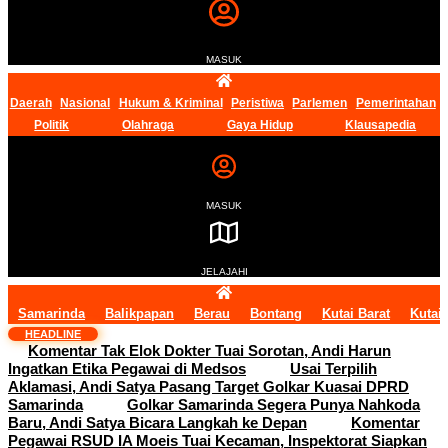
MASUK
Daerah
Nasional
Hukum & Kriminal
Peristiwa
Parlemen
Pemerintahan
Politik
Olahraga
Gaya Hidup
Klausapedia
MASUK
JELAJAHI
Samarinda
Balikpapan
Berau
Bontang
Kutai Barat
Kutai
HEADLINE
Komentar Tak Elok Dokter Tuai Sorotan, Andi Harun
Ingatkan Etika Pegawai di Medsos
Usai Terpilih
Aklamasi, Andi Satya Pasang Target Golkar Kuasai DPRD
Samarinda
Golkar Samarinda Segera Punya Nahkoda
Baru, Andi Satya Bicara Langkah ke Depan
Komentar
Pegawai RSUD IA Moeis Tuai Kecaman, Inspektorat Siapkan