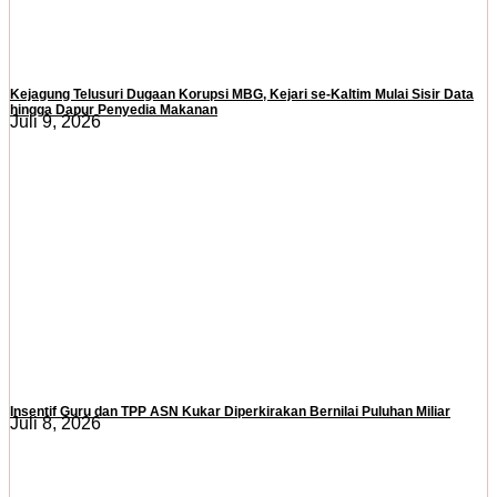
Kejagung Telusuri Dugaan Korupsi MBG, Kejari se-Kaltim Mulai Sisir Data
hingga Dapur Penyedia Makanan
Juli 9, 2026
Insentif Guru dan TPP ASN Kukar Diperkirakan Bernilai Puluhan Miliar
Juli 8, 2026