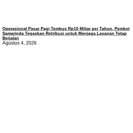
Operasional Pasar Pagi Tembus Rp10 Miliar per Tahun, Pemkot
Samarinda Tegaskan Retribusi untuk Menjaga Layanan Tetap
Berjalan
Agustus 4, 2026