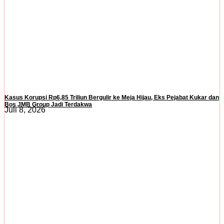
Kasus Korupsi Rp6,85 Triliun Bergulir ke Meja Hijau, Eks Pejabat Kukar dan
Bos JMB Group Jadi Terdakwa
Juli 8, 2026