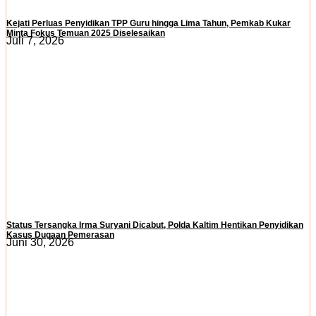
Kejati Perluas Penyidikan TPP Guru hingga Lima Tahun, Pemkab Kukar
Minta Fokus Temuan 2025 Diselesaikan
Juli 7, 2026
Status Tersangka Irma Suryani Dicabut, Polda Kaltim Hentikan Penyidikan
Kasus Dugaan Pemerasan
Juni 30, 2026