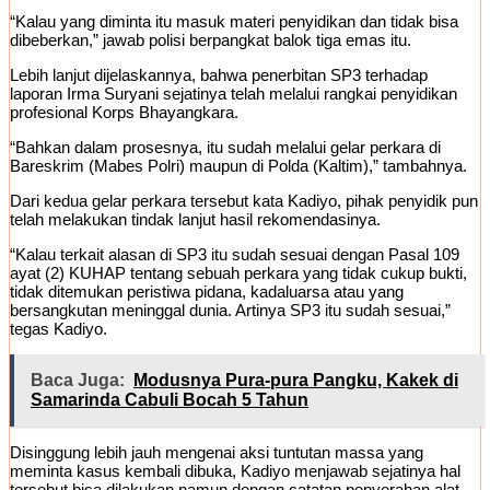
“Kalau yang diminta itu masuk materi penyidikan dan tidak bisa
dibeberkan,” jawab polisi berpangkat balok tiga emas itu.
Lebih lanjut dijelaskannya, bahwa penerbitan SP3 terhadap
laporan Irma Suryani sejatinya telah melalui rangkai penyidikan
profesional Korps Bhayangkara.
“Bahkan dalam prosesnya, itu sudah melalui gelar perkara di
Bareskrim (Mabes Polri) maupun di Polda (Kaltim),” tambahnya.
Dari kedua gelar perkara tersebut kata Kadiyo, pihak penyidik pun
telah melakukan tindak lanjut hasil rekomendasinya.
“Kalau terkait alasan di SP3 itu sudah sesuai dengan Pasal 109
ayat (2) KUHAP tentang sebuah perkara yang tidak cukup bukti,
tidak ditemukan peristiwa pidana, kadaluarsa atau yang
bersangkutan meninggal dunia. Artinya SP3 itu sudah sesuai,”
tegas Kadiyo.
Baca Juga:
Modusnya Pura-pura Pangku, Kakek di
Samarinda Cabuli Bocah 5 Tahun
Disinggung lebih jauh mengenai aksi tuntutan massa yang
meminta kasus kembali dibuka, Kadiyo menjawab sejatinya hal
tersebut bisa dilakukan namun dengan catatan penyerahan alat