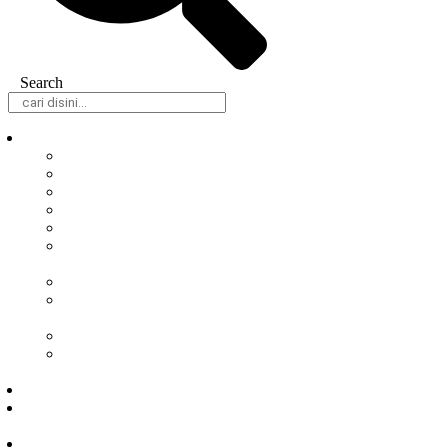
Search
Daerah
Samarinda
Balikpapan
Berau
Bontang
Kutai Barat
Kutai
Kartanegara
Kutai Timur
Mahakam
Ulu
Paser
Penajam Paser
Utara
Nasional
Hukum &
Kriminal
Peristiwa