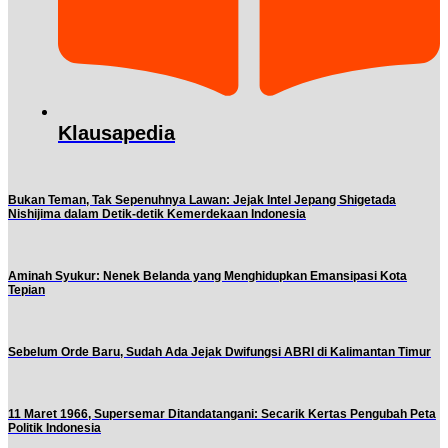
Klausapedia
Bukan Teman, Tak Sepenuhnya Lawan: Jejak Intel Jepang Shigetada
Nishijima dalam Detik-detik Kemerdekaan Indonesia
Aminah Syukur: Nenek Belanda yang Menghidupkan Emansipasi Kota
Tepian
Sebelum Orde Baru, Sudah Ada Jejak Dwifungsi ABRI di Kalimantan Timur
11 Maret 1966, Supersemar Ditandatangani: Secarik Kertas Pengubah Peta
Politik Indonesia