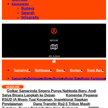
Klausapedia
Budaya
Sejarah
Infografis
MASUK
JELAJAHI
Samarinda
Balikpapan
Berau
Bontang
Kutai Barat
Samarinda
Balikpapan
Berau
Bontang
Kutai Barat
Kutai Kartanegar
HEADLINE
Golkar Samarinda Segera Punya Nahkoda Baru, Andi
Satya Bicara Langkah ke Depan
Komentar Pegawai
RSUD IA Moeis Tuai Kecaman, Inspektorat Siapkan
Pendalaman
Dana Transfer Rp2,5 Triliun Masih