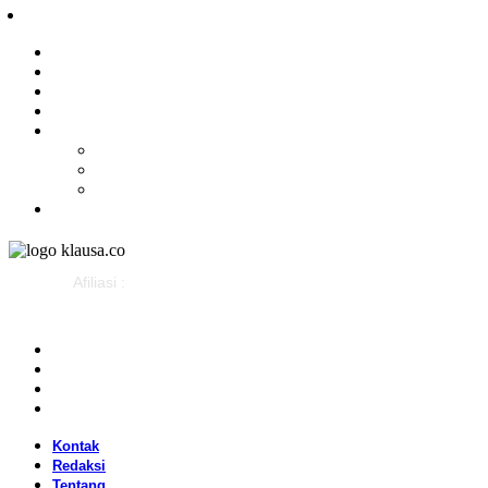
Politik
Olahraga
Gaya Hidup
Parlemen
Pemerintahan
Klausapedia
Budaya
Sejarah
Infografis
Advertorial
Afiliasi :
Kontak
Redaksi
Tentang
Pedoman Media Siber
Kontak
Redaksi
Tentang