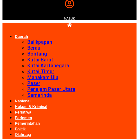
MASUK
Daerah
Balikpapan
Berau
Bontang
Kutai Barat
Kutai Kartanegara
Kutai Timur
Mahakam Ulu
Paser
Penajam Paser Utara
Samarinda
Nasional
Hukum & Kriminal
Peristiwa
Parlemen
Pemerintahan
Politik
Olahraga