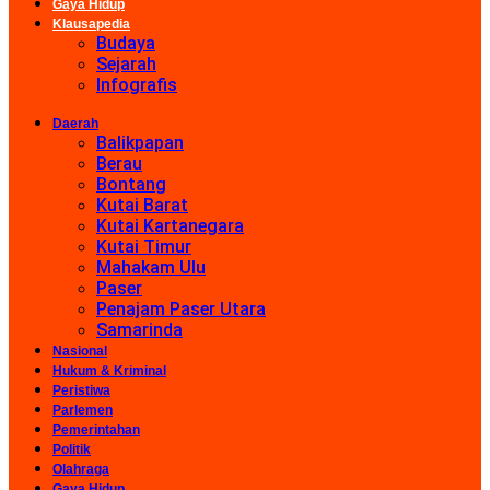
Gaya Hidup
Klausapedia
Budaya
Sejarah
Infografis
Daerah
Balikpapan
Berau
Bontang
Kutai Barat
Kutai Kartanegara
Kutai Timur
Mahakam Ulu
Paser
Penajam Paser Utara
Samarinda
Nasional
Hukum & Kriminal
Peristiwa
Parlemen
Pemerintahan
Politik
Olahraga
Gaya Hidup