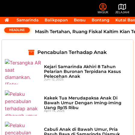
MASUK
JELAJAHI
Samarinda
Balikpapan
Berau
Bontang
Kutai Bar
HEADLINE
 Rp2,5 Triliun Masih Tertahan, Ruang Fiskal Kaltim Kian Te
Pencabulan Terhadap Anak
Kejari Samarinda Akhiri 8 Tahun
Pelarian Buronan Terpidana Kasus
Pelecehan Anak
Juni 12, 2025
Kakek Tua Merudapaksa Anak Di
Bawah Umur Dengan Iming-iming
Uang Rp15 Ribu
April 14, 2025
Cabuli Anak di Bawah Umur, Pria
Paruh Baya di Samarinda Diamuk