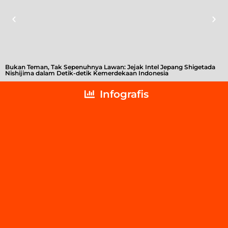
Bukan Teman, Tak Sepenuhnya Lawan: Jejak Intel Jepang Shigetada
A
Nishijima dalam Detik-detik Kemerdekaan Indonesia
T
Infografis