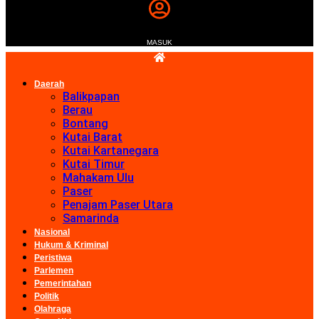
MASUK
Daerah
Balikpapan
Berau
Bontang
Kutai Barat
Kutai Kartanegara
Kutai Timur
Mahakam Ulu
Paser
Penajam Paser Utara
Samarinda
Nasional
Hukum & Kriminal
Peristiwa
Parlemen
Pemerintahan
Politik
Olahraga