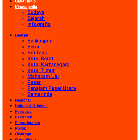
Gaya Hidup
Klausapedia
Budaya
Sejarah
Infografis
Daerah
Balikpapan
Berau
Bontang
Kutai Barat
Kutai Kartanegara
Kutai Timur
Mahakam Ulu
Paser
Penajam Paser Utara
Samarinda
Nasional
Hukum & Kriminal
Peristiwa
Parlemen
Pemerintahan
Politik
Olahraga
Gaya Hidup