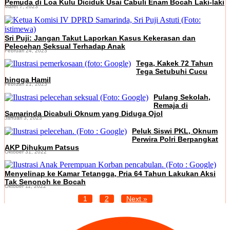
Pemuda di Loa Kulu Diciduk Usai Cabuli Enam Bocah Laki-laki
Maret 7, 2023
Sri Puji: Jangan Takut Laporkan Kasus Kekerasan dan
Pelecehan Seksual Terhadap Anak
Februari 24, 2023
Tega, Kakek 72 Tahun
Tega Setubuhi Cucu
hingga Hamil
Februari 21, 2023
Pulang Sekolah,
Remaja di
Samarinda Dicabuli Oknum yang Diduga Ojol
Januari 3, 2023
Peluk Siswi PKL, Oknum
Perwira Polri Berpangkat
AKP Dihukum Patsus
Oktober 31, 2022
Menyelinap ke Kamar Tetangga, Pria 64 Tahun Lakukan Aksi
Tak Senonoh ke Bocah
Oktober 11, 2022
1
2
Next »