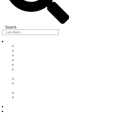
Search
Daerah
Samarinda
Balikpapan
Berau
Bontang
Kutai Barat
Kutai
Kartanegara
Kutai Timur
Mahakam
Ulu
Paser
Penajam Paser
Utara
Nasional
Hukum &