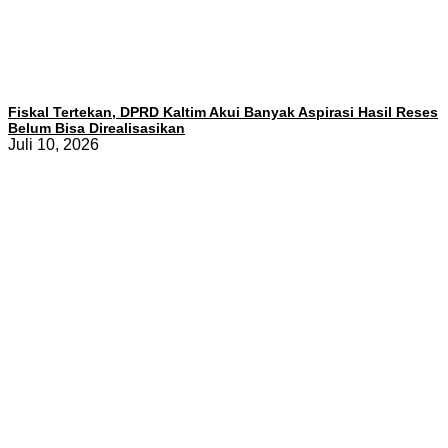
Fiskal Tertekan, DPRD Kaltim Akui Banyak Aspirasi Hasil Reses
Belum Bisa Direalisasikan
Juli 10, 2026