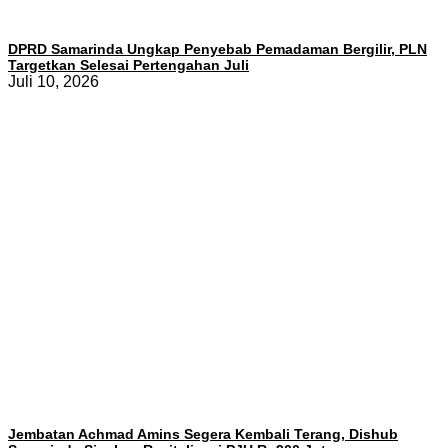
DPRD Samarinda Ungkap Penyebab Pemadaman Bergilir, PLN
Targetkan Selesai Pertengahan Juli
Juli 10, 2026
Jembatan Achmad Amins Segera Kembali Terang, Dishub