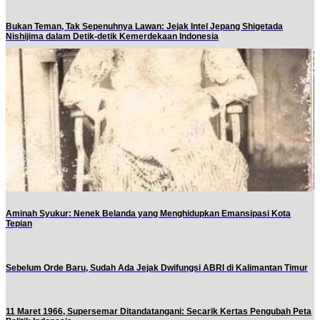
Bukan Teman, Tak Sepenuhnya Lawan: Jejak Intel Jepang Shigetada
Nishijima dalam Detik-detik Kemerdekaan Indonesia
Aminah Syukur: Nenek Belanda yang Menghidupkan Emansipasi Kota
Tepian
Sebelum Orde Baru, Sudah Ada Jejak Dwifungsi ABRI di Kalimantan Timur
11 Maret 1966, Supersemar Ditandatangani: Secarik Kertas Pengubah Peta