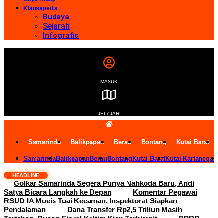
Klausapedia
Budaya
Sejarah
Infografis
MASUK
JELAJAHI
Samarinda
Balikpapan
Berau
Bontang
Kutai Barat
Samarinda
Balikpapan
Berau
Bontang
Kutai Barat
Kutai Kartanegar
HEADLINE
Golkar Samarinda Segera Punya Nahkoda Baru, Andi
Satya Bicara Langkah ke Depan
Komentar Pegawai
RSUD IA Moeis Tuai Kecaman, Inspektorat Siapkan
Pendalaman
Dana Transfer Rp2,5 Triliun Masih