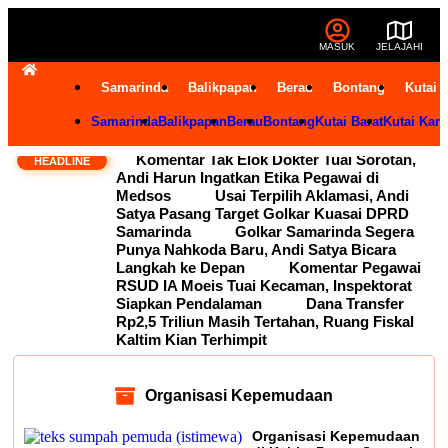
MASUK
JELAJAHI
Samarinda
Balikpapan
Berau
Bontang
Kutai 
Samarinda
Balikpapan
Berau
Bontang
Kutai Barat
Kutai Kart
Komentar Tak Elok Dokter Tuai Sorotan,
HEADLINE
Andi Harun Ingatkan Etika Pegawai di
Medsos
Usai Terpilih Aklamasi, Andi
Satya Pasang Target Golkar Kuasai DPRD
Samarinda
Golkar Samarinda Segera
Punya Nahkoda Baru, Andi Satya Bicara
Langkah ke Depan
Komentar Pegawai
RSUD IA Moeis Tuai Kecaman, Inspektorat
Siapkan Pendalaman
Dana Transfer
Rp2,5 Triliun Masih Tertahan, Ruang Fiskal
Kaltim Kian Terhimpit
Organisasi Kepemudaan
Organisasi Kepemudaan