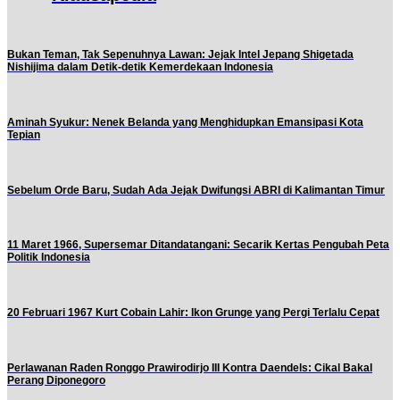
Bukan Teman, Tak Sepenuhnya Lawan: Jejak Intel Jepang Shigetada
Nishijima dalam Detik-detik Kemerdekaan Indonesia
Aminah Syukur: Nenek Belanda yang Menghidupkan Emansipasi Kota
Tepian
Sebelum Orde Baru, Sudah Ada Jejak Dwifungsi ABRI di Kalimantan Timur
11 Maret 1966, Supersemar Ditandatangani: Secarik Kertas Pengubah Peta
Politik Indonesia
20 Februari 1967 Kurt Cobain Lahir: Ikon Grunge yang Pergi Terlalu Cepat
Perlawanan Raden Ronggo Prawirodirjo III Kontra Daendels: Cikal Bakal
Perang Diponegoro