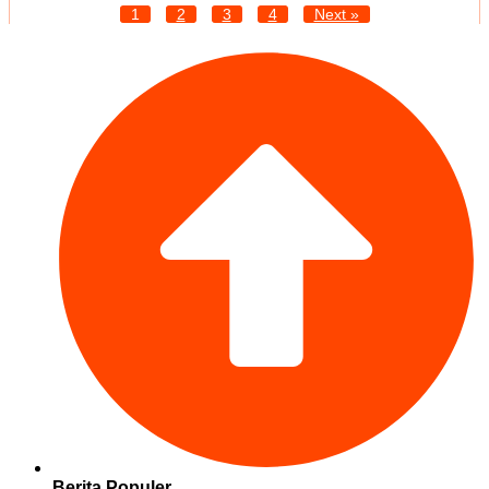
1
2
3
4
Next »
Berita Populer