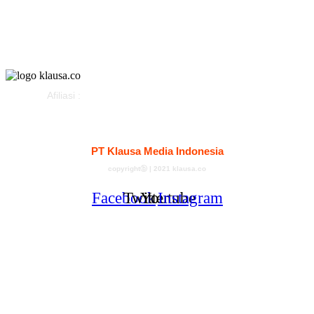
Klausapedia
Advertorial
Afiliasi :
Kontak
Redaksi
Tentang
Pedoman Media Siber
PT Klausa Media Indonesia
copyrightⓑ | 2021 klausa.co
Facebook
Twitter
Youtube
Instagram