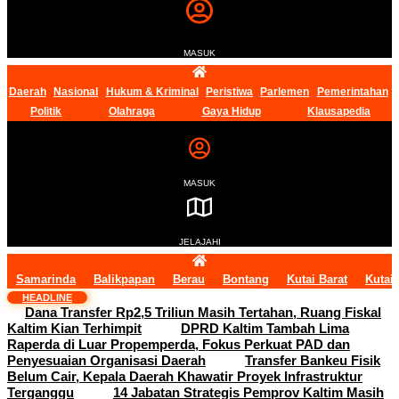
MASUK
Daerah
Nasional
Hukum & Kriminal
Peristiwa
Parlemen
Pemerintahan
Politik
Olahraga
Gaya Hidup
Klausapedia
MASUK
JELAJAHI
Samarinda
Balikpapan
Berau
Bontang
Kutai Barat
Kutai
HEADLINE
Dana Transfer Rp2,5 Triliun Masih Tertahan, Ruang Fiskal
Kaltim Kian Terhimpit
DPRD Kaltim Tambah Lima
Raperda di Luar Propemperda, Fokus Perkuat PAD dan
Penyesuaian Organisasi Daerah
Transfer Bankeu Fisik
Belum Cair, Kepala Daerah Khawatir Proyek Infrastruktur
Terganggu
14 Jabatan Strategis Pemprov Kaltim Masih