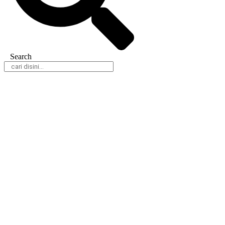
Search
Daerah
Nasional
Hukum & Kriminal
Peristiwa
Politik
Olahraga
Gaya Hidup
Parlemen
Pemerintahan