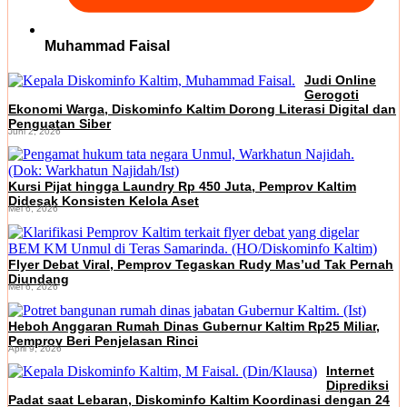
Muhammad Faisal
Judi Online
Gerogoti
Ekonomi Warga, Diskominfo Kaltim Dorong Literasi Digital dan
Penguatan Siber
Juni 2, 2026
Kursi Pijat hingga Laundry Rp 450 Juta, Pemprov Kaltim
Didesak Konsisten Kelola Aset
Mei 6, 2026
Flyer Debat Viral, Pemprov Tegaskan Rudy Mas’ud Tak Pernah
Diundang
Mei 6, 2026
Heboh Anggaran Rumah Dinas Gubernur Kaltim Rp25 Miliar,
Pemprov Beri Penjelasan Rinci
April 9, 2026
Internet
Diprediksi
Padat saat Lebaran, Diskominfo Kaltim Koordinasi dengan 24