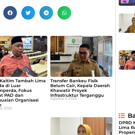
Kaltim Tambah Lima
Transfer Bankeu Fisik
a di Luar
Belum Cair, Kepala Daerah
mperda, Fokus
Khawatir Proyek
at PAD dan
Infrastruktur Terganggu
Agustus 5, 2026
uaian Organisasi
h
6, 2026
Ba
DPRD K
Lima R
Propem