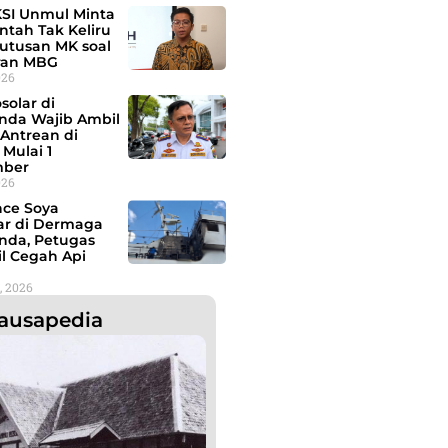
SI Unmul Minta
ntah Tak Keliru
Putusan MK soal
ran MBG
026
osolar di
nda Wajib Ambil
Antrean di
Mulai 1
mber
026
nce Soya
ar di Dermaga
nda, Petugas
il Cegah Api
, 2026
ausapedia