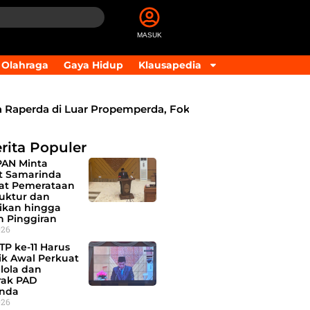
MASUK
Olahraga
Gaya Hidup
Klausapedia
rda di Luar Propemperda, Fokus Perkuat PAD dan Penyes
rita Populer
PAN Minta
 Samarinda
at Pemerataan
ruktur dan
ikan hingga
h Pinggiran
026
TP ke-11 Harus
tik Awal Perkuat
lola dan
ak PAD
nda
026