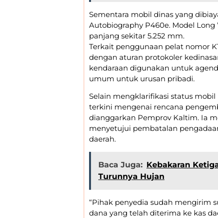
Sementara mobil dinas yang dibia
Autobiography P460e. Model Long
panjang sekitar 5.252 mm.
​Terkait penggunaan pelat nomor KT
dengan aturan protokoler kedinasa
kendaraan digunakan untuk agenda
umum untuk urusan pribadi.
​Selain mengklarifikasi status mo
terkini mengenai rencana pengemb
dianggarkan Pemprov Kaltim. Ia me
menyetujui pembatalan pengadaan
daerah.
Baca Juga:
Kebakaran Ketig
Turunnya Hujan
​“Pihak penyedia sudah mengirim 
dana yang telah diterima ke kas dae