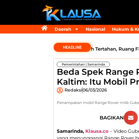
Daerah
Nasional
Hukum & Kr
HEADLINE
Dana Transfer Rp2,5 Triliun Masih Tertahan, Ruang Fiskal
Pemerintahan
|
Samarinda
Beda Spek Range R
Kaltim: Itu Mobil 
Redaksi
06/03/2026
Penampakan mobil Range Rover milik Gubern
BAGIKAN
​Samarinda,
Klausa.co
– Video Gube
yang menunggangi Range Rover ber