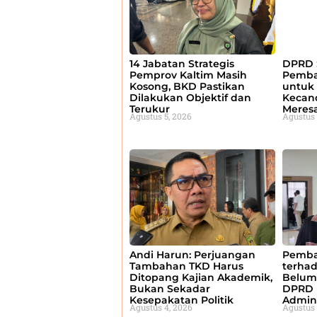
14 Jabatan Strategis
DPRD 
Pemprov Kaltim Masih
Pemba
Kosong, BKD Pastikan
untuk 
Dilakukan Objektif dan
Kecan
Terukur
Meres
Agustus 5, 2026
Agustus 
Andi Harun: Perjuangan
Pemba
Tambahan TKD Harus
terha
Ditopang Kajian Akademik,
Belum
Bukan Sekadar
DPRD 
Kesepakatan Politik
Admini
Agustus 4, 2026
Agustus 