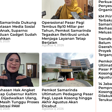
Perkua
Penyes
Organi
KM Pri
Terbak
Samarinda Dukung
Operasional Pasar Pagi
Samari
tasan Media Sosial
Tembus Rp10 Miliar per
Berhas
Anak, Suparno:
Tahun, Pemkot Samarinda
Meluas
duan Gadget Sudah
Tegaskan Retribusi untuk
ahkan
Menjaga Layanan Tetap
Transfe
5, 2026
Berjalan
Belum 
Agustus 4, 2026
Daerah
Proyek 
Tergan
Pemkot
Ultima
Pasar P
Kosong
Agustu
14 Jaba
Pempro
hasan Hak Angket
Pemkot Samarinda
Kosong
dap Gubernur Kaltim
Ultimatum Pedagang Pasar
Dilaku
 Dijadwalkan Ulang,
Pagi, Lapak Kosong hingga
Teruku
Masih Tunggu Proses
Akhir Agustus Akan
strasi PAW
Dicabut
3, 2026
Agustus 3, 2026