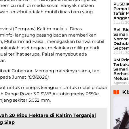
PUSDIK
memicu riuh di media sosial. Banyak netizen
Pemeri
ah tersebut adalah mobil dinas baru yang
Tafsir 
Angga
Juli 31, 2
ovinsi (Pemprov) Kaltim melalui Dinas
Beli Bi
Samari
kominfo) langsung pasang badan memberikan
Nomor 
altim, Muhammad Faisal, menegaskan bahwa mobil
Dishub 
 bukanlah aset negara, melainkan milik pribadi
Septe
Juli 31, 2
ual terlihat serupa, Faisal menyebut ada
KM Pri
ar.
Terbak
Samari
pribadi Gubernur. Memang mereknya sama, tapi
Berhas
l, pada Jumat
(6/3/2026).
Meluas
Agustus 1
ebut untuk menepis keraguan. Untuk mobil pribadi
Kl
alah Range Rover 3.0 SWB Autobiography P550e.
jang sekitar 5.052 mm.
ah 20 Ribu Hektare di Kaltim Terganjal
g Siap