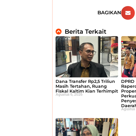
BAGIKAN
Berita Terkait
Dana Transfer Rp2,5 Triliun
DPRD 
Masih Tertahan, Ruang
Raperd
Fiskal Kaltim Kian Terhimpit
Prope
Agustus 6, 2026
Perku
Penyes
Daera
Agustus 