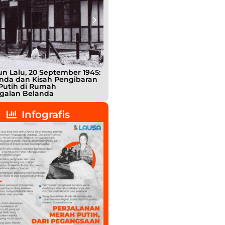
n Lalu, 20 September 1945:
Bukan Teman, Tak Sepenuhnya
nda dan Kisah Pengibaran
Lawan: Jejak Intel Jepang
Putih di Rumah
Shigetada Nishijima dalam Detik
galan Belanda
detik Kemerdekaan Indonesia
Infografis