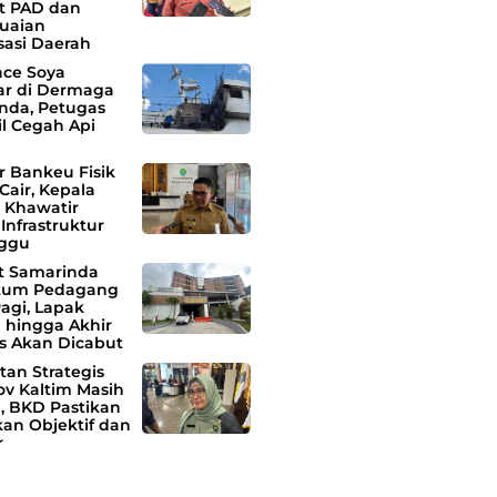
t PAD dan
uaian
sasi Daerah
nce Soya
ar di Dermaga
nda, Petugas
il Cegah Api
r Bankeu Fisik
Cair, Kepala
 Khawatir
Infrastruktur
ggu
 Samarinda
tum Pedagang
agi, Lapak
 hingga Akhir
s Akan Dicabut
tan Strategis
v Kaltim Masih
, BKD Pastikan
kan Objektif dan
r