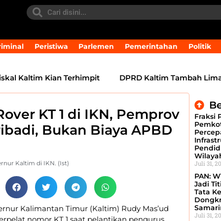
iminal
Peristiwa
Parlemen
Pemerintahan
Politik
 Kaltim Kian Terhimpit
DPRD Kaltim Tambah Lima Rape
Be
over KT 1 di IKN, Pemprov
Fraksi 
Pemkot
Pribadi, Bukan Biaya APBD
Percep
Infrast
Pendid
Wilaya
ur Kaltim di IKN. (Ist)
Juli 31, 2
PAN: W
Jadi Ti
Tata Ke
Dongkr
Samari
rnur Kalimantan Timur (Kaltim) Rudy Mas’ud
Juli 31, 2
pelat nomor KT 1 saat pelantikan pengurus