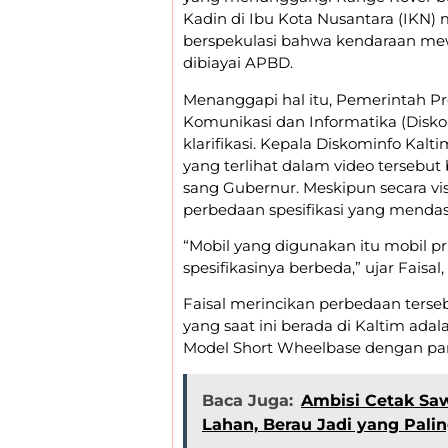
Kadin di Ibu Kota Nusantara (IKN) 
berspekulasi bahwa kendaraan mew
dibiayai APBD.
​Menanggapi hal itu, Pemerintah Pr
Komunikasi dan Informatika (Dis
klarifikasi. Kepala Diskominfo K
yang terlihat dalam video tersebut
sang Gubernur. Meskipun secara vis
perbedaan spesifikasi yang mendas
​“Mobil yang digunakan itu mobil 
spesifikasinya berbeda,” ujar Faisa
​Faisal merincikan perbedaan ters
yang saat ini berada di Kaltim ad
Model Short Wheelbase dengan pan
Baca Juga:
Ambisi Cetak Saw
Lahan, Berau Jadi yang Palin