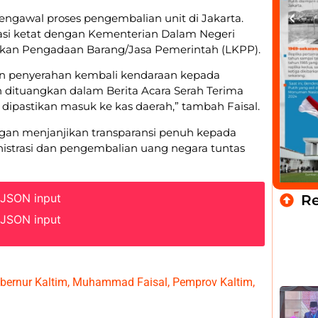
mengawal proses pengembalian unit di Jakarta.
asi ketat dengan Kementerian Dalam Negeri
kan Pengadaan Barang/Jasa Pemerintah (LKPP).
an penyerahan kembali kendaraan kepada
an dituangkan dalam Berita Acara Serah Terima
dipastikan masuk ke kas daerah,” tambah Faisal.
ngan menjanjikan transparansi penuh kepada
inistrasi dan pengembalian uang negara tuntas
 JSON input
R
 JSON input
bernur Kaltim
,
Muhammad Faisal
,
Pemprov Kaltim
,