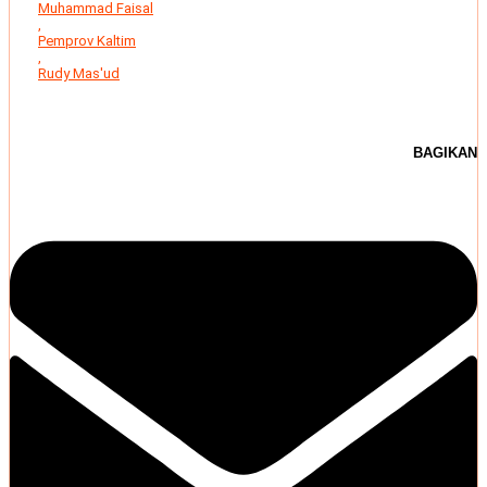
Muhammad Faisal
,
Pemprov Kaltim
,
Rudy Mas'ud
BAGIKAN