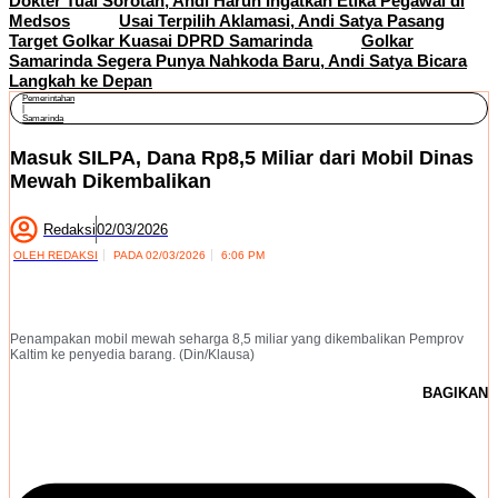
Dokter Tuai Sorotan, Andi Harun Ingatkan Etika Pegawai di
Medsos
Usai Terpilih Aklamasi, Andi Satya Pasang
Target Golkar Kuasai DPRD Samarinda
Golkar
Samarinda Segera Punya Nahkoda Baru, Andi Satya Bicara
Langkah ke Depan
Pemerintahan
|
Samarinda
Masuk SILPA, Dana Rp8,5 Miliar dari Mobil Dinas
Mewah Dikembalikan
Redaksi
02/03/2026
OLEH
REDAKSI
PADA
02/03/2026
6:06 PM
Penampakan mobil mewah seharga 8,5 miliar yang dikembalikan Pemprov
Kaltim ke penyedia barang. (Din/Klausa)
BAGIKAN