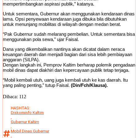
mempertimbangkan aspirasi publik,” katanya.
Untuk sementara, Gubernur akan menggunakan kendaraan dinas
lama. Opsi penyewaan kendaraan juga dibuka bila dibutuhkan
untuk menunjang mobilitas di wilayah dengan medan berat.
“Pak Gubernur sudah melarang pembelian. Untuk sementara bisa
menggunakan pola sewa,” ujar Faisal.
Dana yang dikembalikan nantinya akan dicatat dalam neraca
keuangan daerah dan menjadi bagian dari sisa lebih pembiayaan
anggaran (SILPA).
Dengan langkah ini, Pemprov Kaltim berharap polemik pengadaan
mobil dinas dapat diakhiri dan kepercayaan publik tetap terjaga.
“Mobil kembali utuh, uang juga kembali utuh ke kas daerah. Itu
yang paling penting,” tutup Faisal.
(Din/Fch/Klausa).
Dibaca:
112
HASHTAG:
Diskominfo Kaltim
,
Gubernur Kaltim
,
Mobil Dinas Gubernur
,