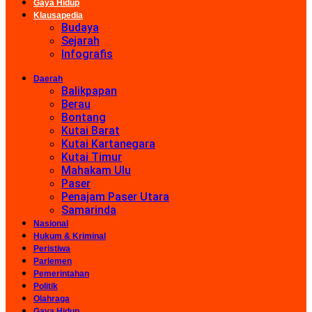
Gaya Hidup
Klausapedia
Budaya
Sejarah
Infografis
Daerah
Balikpapan
Berau
Bontang
Kutai Barat
Kutai Kartanegara
Kutai Timur
Mahakam Ulu
Paser
Penajam Paser Utara
Samarinda
Nasional
Hukum & Kriminal
Peristiwa
Parlemen
Pemerintahan
Politik
Olahraga
Gaya Hidup