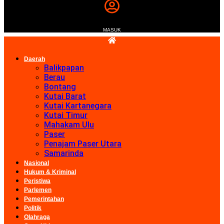
MASUK
Daerah
Balikpapan
Berau
Bontang
Kutai Barat
Kutai Kartanegara
Kutai Timur
Mahakam Ulu
Paser
Penajam Paser Utara
Samarinda
Nasional
Hukum & Kriminal
Peristiwa
Parlemen
Pemerintahan
Politik
Olahraga