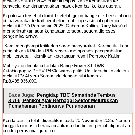
mewah senilai Rp8,49 miliar itu dipastikan dikembalikan ke
penyedia, dan dananya akan masuk kembali ke kas daerah.
Keputusan tersebut diambil setelah gelombang kritik berkembang
di masyarakat terkait pembelian mobil operasional gubernur
melalui APBD Perubahan 2025. Gubernur Kaltim, Rudy Mas’ud,
memerintahkan agar kendaraan tersebut segera diproses
pengembaliannya.
“Kami menghargai kritik dan saran masyarakat. Karena itu, kami
perintahkan KPA dan PPK segera memproses pengembalian
mobil tersebut,” demikian keterangan resmi Pemprov Kaltim.
Mobil yang dimaksud adalah Range Rover 3.0 LWB
Autobiography PHEV P460e warna putih. Unit tersebut diadakan
melalui CV Afisera Samarinda dengan nilai kontrak
Rp8.499.936.000.
Baca Juga:
Pengidap TBC Samarinda Tembus
3.706, Pemkot Ajak Berbagai Sektor Meluruskan
Pemahaman Pentingnya Penanganan
Kendaraan itu telah diserahkan pada 20 November 2025. Namun
hingga kini masih berada di Jakarta dan belum pernah digunakan
untuk operasional gubernur.