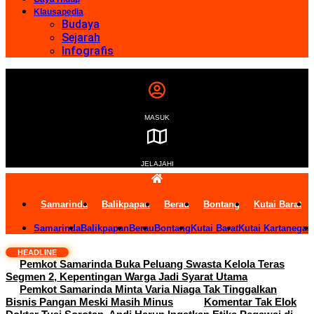
Klausapedia
Budaya
Sejarah
Infografis
MASUK
JELAJAHI
Samarinda
Balikpapan
Berau
Bontang
Kutai Barat
Samarinda
Balikpapan
Berau
Bontang
Kutai Barat
Kutai Kartanegar
HEADLINE
Pemkot Samarinda Buka Peluang Swasta Kelola Teras
Segmen 2, Kepentingan Warga Jadi Syarat Utama
Pemkot Samarinda Minta Varia Niaga Tak Tinggalkan
Bisnis Pangan Meski Masih Minus
Komentar Tak Elok