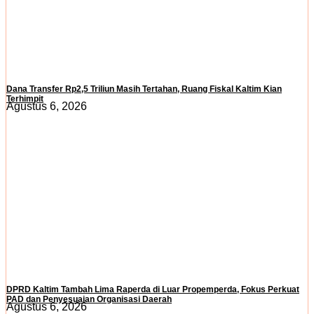
Dana Transfer Rp2,5 Triliun Masih Tertahan, Ruang Fiskal Kaltim Kian
Terhimpit
Agustus 6, 2026
DPRD Kaltim Tambah Lima Raperda di Luar Propemperda, Fokus Perkuat
PAD dan Penyesuaian Organisasi Daerah
Agustus 6, 2026