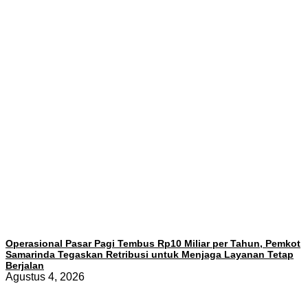
Operasional Pasar Pagi Tembus Rp10 Miliar per Tahun, Pemkot
Samarinda Tegaskan Retribusi untuk Menjaga Layanan Tetap
Berjalan
Agustus 4, 2026