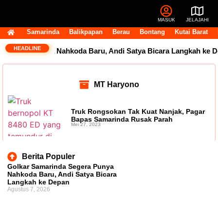
MASUK
JELAJAHI
Samarinda
Balikpapan
Berau
Bontang
Kutai Barat
HEADLINE
a Segera Punya Nahkoda Baru, Andi Satya Bicara Langkah ke D
MT Haryono
Truk Rongsokan Tak Kuat Nanjak, Pagar
Bapas Samarinda Rusak Parah
Mei 27, 2023
Berita Populer
Golkar Samarinda Segera Punya
Nahkoda Baru, Andi Satya Bicara
Langkah ke Depan
Agustus 7, 2026