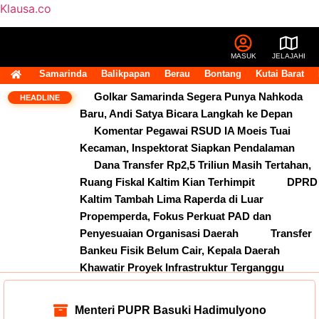
Klausa.co
MASUK
JELAJAHI
Samarinda
Balikpapan
Berau
Bontang
Kutai Barat
Golkar Samarinda Segera Punya Nahkoda
HEADLINE
Baru, Andi Satya Bicara Langkah ke Depan
Komentar Pegawai RSUD IA Moeis Tuai
Kecaman, Inspektorat Siapkan Pendalaman
Dana Transfer Rp2,5 Triliun Masih Tertahan,
Ruang Fiskal Kaltim Kian Terhimpit
DPRD
Kaltim Tambah Lima Raperda di Luar
Propemperda, Fokus Perkuat PAD dan
Penyesuaian Organisasi Daerah
Transfer
Bankeu Fisik Belum Cair, Kepala Daerah
Khawatir Proyek Infrastruktur Terganggu
Menteri PUPR Basuki Hadimulyono