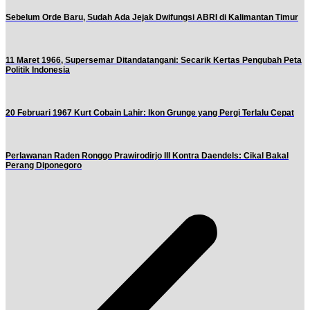
Sebelum Orde Baru, Sudah Ada Jejak Dwifungsi ABRI di Kalimantan Timur
11 Maret 1966, Supersemar Ditandatangani: Secarik Kertas Pengubah Peta
Politik Indonesia
20 Februari 1967 Kurt Cobain Lahir: Ikon Grunge yang Pergi Terlalu Cepat
Perlawanan Raden Ronggo Prawirodirjo III Kontra Daendels: Cikal Bakal
Perang Diponegoro