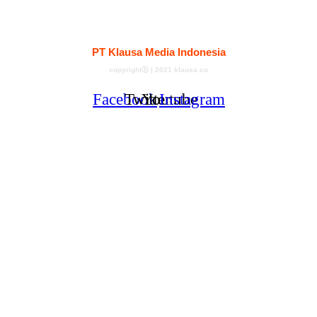
Kontak
Redaksi
Tentang
Pedoman Media Siber
PT Klausa Media Indonesia
copyrightⓑ | 2021 klausa.co
Facebook
Twitter
Youtube
Instagram