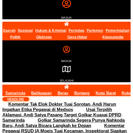
MASUK
Daerah
Nasional
Hukum & Kriminal
Peristiwa
Parlemen
Pemerintahan
Politik
Olahraga
Gaya Hidup
Klausapedia
MASUK
JELAJAHI
Samarinda
Balikpapan
Berau
Bontang
Kutai Barat
Kutai
HEADLINE
Komentar Tak Elok Dokter Tuai Sorotan, Andi Harun
Ingatkan Etika Pegawai di Medsos
Usai Terpilih
Aklamasi, Andi Satya Pasang Target Golkar Kuasai DPRD
Samarinda
Golkar Samarinda Segera Punya Nahkoda
Baru, Andi Satya Bicara Langkah ke Depan
Komentar
Pegawai RSUD IA Moeis Tuai Kecaman, Inspektorat Siapkan