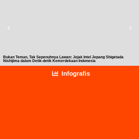
Bukan Teman, Tak Sepenuhnya Lawan: Jejak Intel Jepang Shigetada
A
Nishijima dalam Detik-detik Kemerdekaan Indonesia
T
Infografis