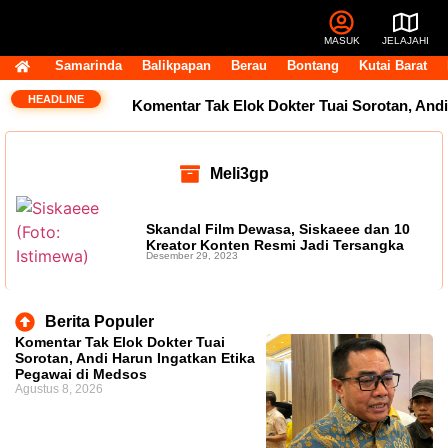
MASUK
JELAJAHI
Samarinda
Balikpapan
Berau
Bontang
Kutai Barat
HEADLINE
Komentar Tak Elok Dokter Tuai Sorotan, Andi
Harun Ingatkan Etika Pegawai di Medsos
Meli3gp
Usai Terpilih Aklamasi, Andi Satya Pasang
Target Golkar Kuasai DPRD Samarinda
Skandal Film Dewasa, Siskaeee dan 10
Kreator Konten Resmi Jadi Tersangka
Desember 29, 2023
Golkar Samarinda Segera Punya Nahkoda
Baru, Andi Satya Bicara Langkah ke Depan
Berita Populer
Komentar Tak Elok Dokter Tuai
Komentar Pegawai RSUD IA Moeis Tuai
Sorotan, Andi Harun Ingatkan Etika
Pegawai di Medsos
Agustus 8, 2026
Kecaman, Inspektorat Siapkan Pendalaman
Dana Transfer Rp2,5 Triliun Masih Tertahan,