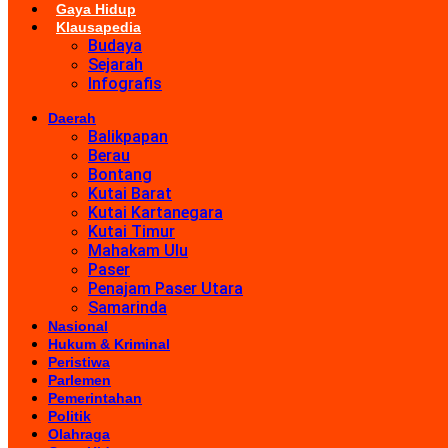
Gaya Hidup
Klausapedia
Budaya
Sejarah
Infografis
Daerah
Balikpapan
Berau
Bontang
Kutai Barat
Kutai Kartanegara
Kutai Timur
Mahakam Ulu
Paser
Penajam Paser Utara
Samarinda
Nasional
Hukum & Kriminal
Peristiwa
Parlemen
Pemerintahan
Politik
Olahraga