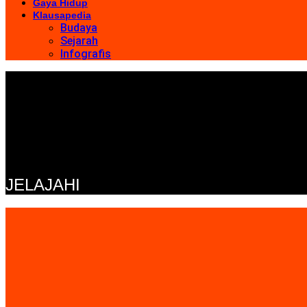
Gaya Hidup
Klausapedia
Budaya
Sejarah
Infografis
JELAJAHI