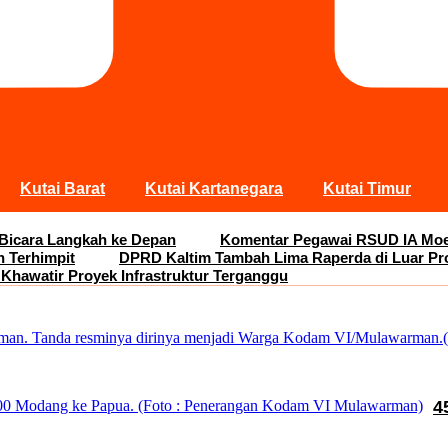
Kutai Barat
Kutai Kartanegara
Kutai Timur
 Bicara Langkah ke Depan
Komentar Pegawai RSUD IA Moei
n Terhimpit
DPRD Kaltim Tambah Lima Raperda di Luar Pr
 Khawatir Proyek Infrastruktur Terganggu
4