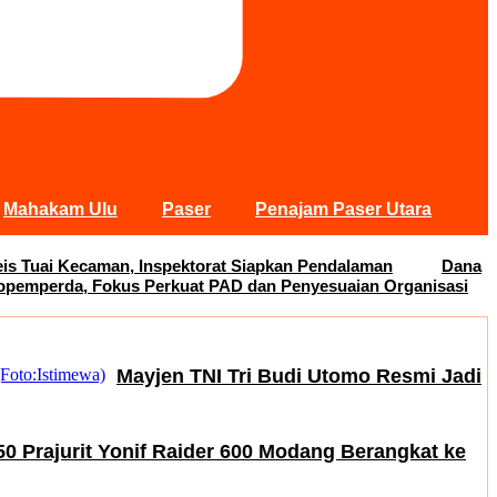
Mahakam Ulu
Paser
Penajam Paser Utara
s Tuai Kecaman, Inspektorat Siapkan Pendalaman
Dana
opemperda, Fokus Perkuat PAD dan Penyesuaian Organisasi
Mayjen TNI Tri Budi Utomo Resmi Jadi
50 Prajurit Yonif Raider 600 Modang Berangkat ke