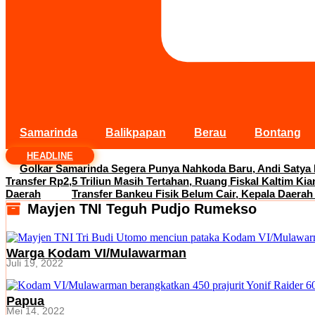
Samarinda
Balikpapan
Berau
Bontang
HEADLINE
Golkar Samarinda Segera Punya Nahkoda Baru, Andi Satya
Transfer Rp2,5 Triliun Masih Tertahan, Ruang Fiskal Kaltim Kia
Daerah
Transfer Bankeu Fisik Belum Cair, Kepala Daerah
Mayjen TNI Teguh Pudjo Rumekso
Warga Kodam VI/Mulawarman
Juli 19, 2022
Papua
Mei 14, 2022