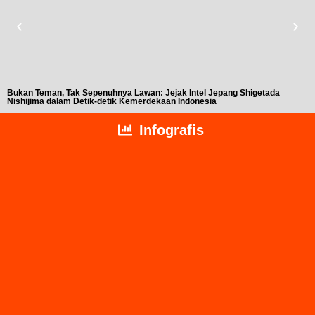
Bukan Teman, Tak Sepenuhnya Lawan: Jejak Intel Jepang Shigetada
A
Nishijima dalam Detik-detik Kemerdekaan Indonesia
T
Infografis