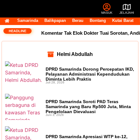
MASUK
JELAJAHI
Samarinda
Balikpapan
Berau
Bontang
Kutai Barat
HEADLINE
Komentar Tak Elok Dokter Tuai Sorotan, Andi
Harun Ingatkan Etika Pegawai di Medsos
Helmi Abdullah
Usai Terpilih Aklamasi, Andi Satya Pasang
DPRD Samarinda Dorong Percepatan IKD,
Target Golkar Kuasai DPRD Samarinda
Pelayanan Administrasi Kependudukan
Diminta Lebih Praktis
Juli 28, 2026
Golkar Samarinda Segera Punya Nahkoda
Baru, Andi Satya Bicara Langkah ke Depan
DPRD Samarinda Soroti PAD Teras
Samarinda yang Baru Rp500 Juta, Minta
Komentar Pegawai RSUD IA Moeis Tuai
Pengelolaan Dievaluasi
Juni 3, 2026
Kecaman, Inspektorat Siapkan Pendalaman
Dana Transfer Rp2,5 Triliun Masih Tertahan,
DPRD Samarinda Apresiasi WTP ke-12,