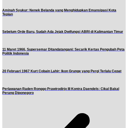
Aminah Syukur: Nenek Belanda yang Menghidupkan Emansipasi Kota
Tepian
Sebelum Orde Baru, Sudah Ada Jejak Dwifungsi ABRI di Kalimantan Timur
11 Maret 1966, Supersemar Ditandatangani: Secarik Kertas Pengubah Peta
Politik Indonesia
20 Februari 1967 Kurt Cobain Lahir: Ikon Grunge yang Pergi Terlalu Cepat
Perlawanan Raden Ronggo Prawirodirjo III Kontra Daendels: Cikal Bakal
Perang Diponegoro