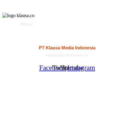
Advertorial
Afiliasi :
Kontak
Redaksi
Tentang
Pedoman Media Siber
PT Klausa Media Indonesia
copyrightⓑ | 2021 klausa.co
Facebook
Twitter
Youtube
Instagram