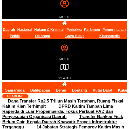
MASUK
Daerah
Nasional
Hukum & Kriminal
Peristiwa
Parlemen
Pemerintahan
Politik
Olahraga
Gaya Hidup
Klausapedia
MASUK
JELAJAHI
Samarinda
Balikpapan
Berau
Bontang
Kutai Barat
Kutai
HEADLINE
Dana Transfer Rp2,5 Triliun Masih Tertahan, Ruang Fiskal
Kaltim Kian Terhimpit
DPRD Kaltim Tambah Lima
Raperda di Luar Propemperda, Fokus Perkuat PAD dan
Penyesuaian Organisasi Daerah
Transfer Bankeu Fisik
Belum Cair, Kepala Daerah Khawatir Proyek Infrastruktur
Terganggu
14 Jabatan Strategis Pemprov Kaltim Masih