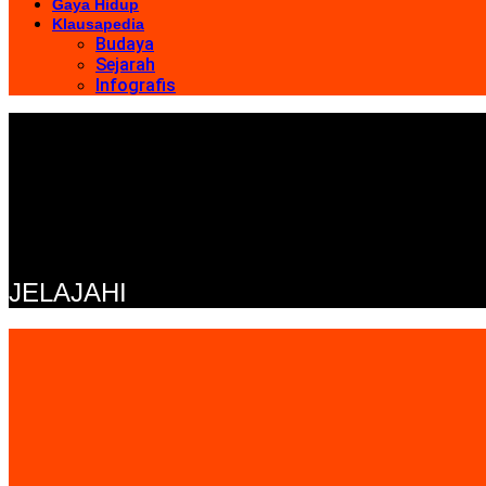
Gaya Hidup
Klausapedia
Budaya
Sejarah
Infografis
JELAJAHI