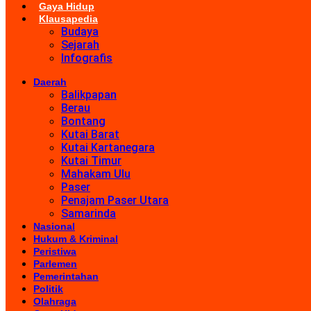
Gaya Hidup
Klausapedia
Budaya
Sejarah
Infografis
Daerah
Balikpapan
Berau
Bontang
Kutai Barat
Kutai Kartanegara
Kutai Timur
Mahakam Ulu
Paser
Penajam Paser Utara
Samarinda
Nasional
Hukum & Kriminal
Peristiwa
Parlemen
Pemerintahan
Politik
Olahraga