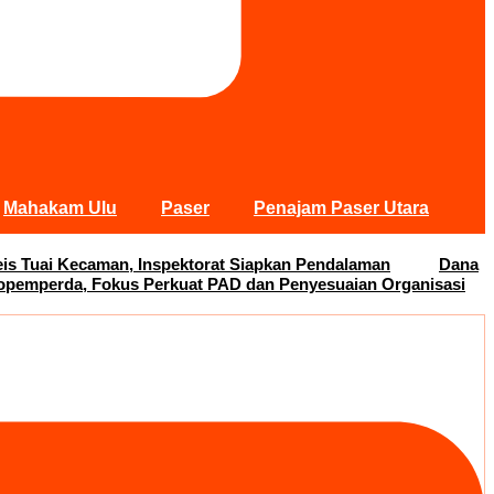
Mahakam Ulu
Paser
Penajam Paser Utara
s Tuai Kecaman, Inspektorat Siapkan Pendalaman
Dana
opemperda, Fokus Perkuat PAD dan Penyesuaian Organisasi