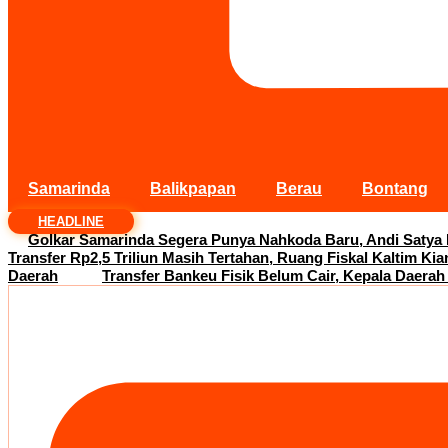
Samarinda
Balikpapan
Berau
Bontang
HEADLINE
Golkar Samarinda Segera Punya Nahkoda Baru, Andi Satya
Transfer Rp2,5 Triliun Masih Tertahan, Ruang Fiskal Kaltim Kia
Daerah
Transfer Bankeu Fisik Belum Cair, Kepala Daerah