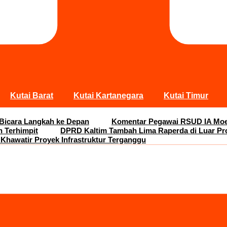
Kutai Barat
Kutai Kartanegara
Kutai Timur
 Bicara Langkah ke Depan
Komentar Pegawai RSUD IA Moei
n Terhimpit
DPRD Kaltim Tambah Lima Raperda di Luar Pr
 Khawatir Proyek Infrastruktur Terganggu